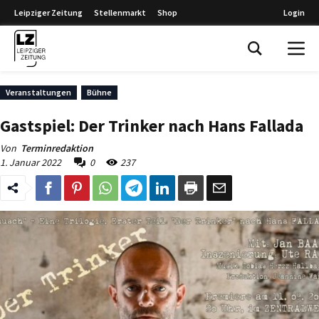
Leipziger Zeitung
Stellenmarkt
Shop
Login
Leipziger Zeitung
Veranstaltungen
Bühne
Gastspiel: Der Trinker nach Hans Fallada
Von
Terminredaktion
1. Januar 2022
0
237