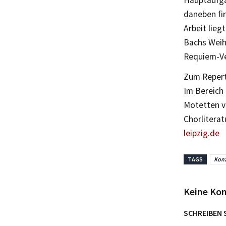
Hauptaufgab
daneben fi
Arbeit lieg
Bachs Weih
Requiem-Ve
Zum Repert
Im Bereich 
Motetten v
Chorliterat
leipzig.de
TAGS
Konz
Keine Ko
SCHREIBEN 