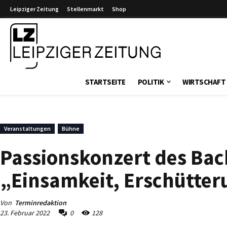
Leipziger Zeitung
Stellenmarkt
Shop
Leipziger Zeitung
STARTSEITE
POLITIK
WIRTSCHAFT
Veranstaltungen
Bühne
Passionskonzert des Bac
„Einsamkeit, Erschütter
Von
Terminredaktion
23. Februar 2022
0
128