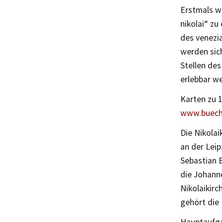
Erstmals w
nikolai“ z
des venezi
werden sic
Stellen de
erlebbar w
Karten zu 1
www.bueche
Die Nikolai
an der Leip
Sebastian B
die Johann
Nikolaikirc
gehört die