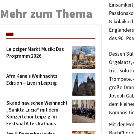
Einsamkeit
Mehr zum Thema
Passionsko
Nikolaikirc
Engländers
des 90. Psa
Leipziger Markt Musik: Das
Dessen Stil
Programm 2026
Orgelsatz,
tritt Solot
Afra Kane’s Weihnachts
Trompete, 
Edition – Live in Leipzig
große Dram
Joseph Gab
Skandinavischen Weihnacht
dem kleine
„Sankta Lucia“ mit dem
Kompositio
Konzertchor Leipzig im
Festsaal Altes Rathaus
Mit der Mo
BachChor da