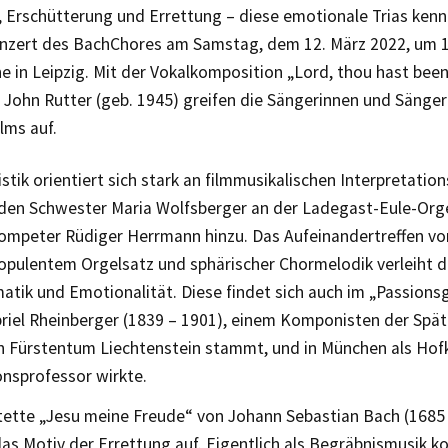
, Erschütterung und Errettung – diese emotionale Trias ken
nzert des BachChores am Samstag, dem 12. März 2022, um 1
he in Leipzig. Mit der Vokalkomposition „Lord, thou hast bee
 John Rutter (geb. 1945) greifen die Sängerinnen und Sänge
lms auf.
istik orientiert sich stark an filmmusikalischen Interpretati
 den Schwester Maria Wolfsberger an der Ladegast-Eule-Org
rompeter Rüdiger Herrmann hinzu. Das Aufeinandertreffen von
opulentem Orgelsatz und sphärischer Chormelodik verleiht 
atik und Emotionalität. Diese findet sich auch im „Passion
riel Rheinberger (1839 – 1901), einem Komponisten der Spät
n Fürstentum Liechtenstein stammt, und in München als Hof
nsprofessor wirkte.
tette „Jesu meine Freude“ von Johann Sebastian Bach (1685 –
s Motiv der Errettung auf. Eigentlich als Begräbnismusik ko