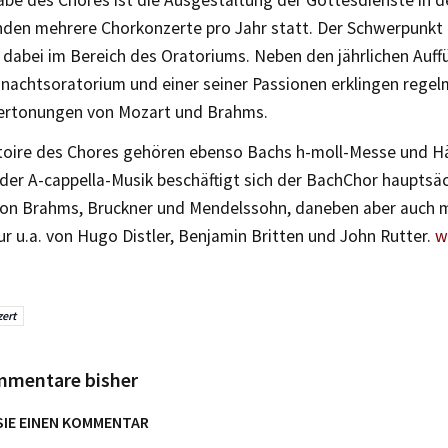
e des Chores ist die Ausgestaltung der Gottesdienste in de
nden mehrere Chorkonzerte pro Jahr statt. Der Schwerpunkt 
t dabei im Bereich des Oratoriums. Neben den jährlichen Auf
nachtsoratorium und einer seiner Passionen erklingen regel
rtonungen von Mozart und Brahms.
oire des Chores gehören ebenso Bachs h-moll-Messe und Hä
der A-cappella-Musik beschäftigt sich der BachChor hauptsäc
on Brahms, Bruckner und Mendelssohn, daneben aber auch 
ur u.a. von Hugo Distler, Benjamin Britten und John Rutter.
w
ert
mmentare bisher
SIE EINEN KOMMENTAR