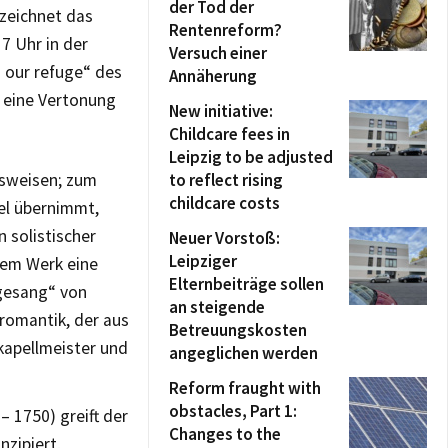
der Tod der
nzeichnet das
Rentenreform?
7 Uhr in der
Versuch einer
n our refuge“ des
Annäherung
r eine Vertonung
New initiative:
Childcare fees in
Leipzig to be adjusted
onsweisen; zum
to reflect rising
childcare costs
el übernimmt,
 solistischer
Neuer Vorstoß:
Leipziger
dem Werk eine
Elternbeiträge sollen
sgesang“ von
an steigende
romantik, der aus
Betreuungskosten
kapellmeister und
angeglichen werden
Reform fraught with
obstacles, Part 1:
 1750) greift der
Changes to the
nzipiert,