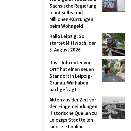
Sächsische Regierung
plant selbst mit
Millionen-Kürzungen
beim Wohngeld
Hallo Leipzig: So
startet Mittwoch, der
5. August 2026
Das „Jobcenter vor
Ort“ hat einen neuen
Standort in Leipzig-
Grünau. Wir haben
nachgefragt
Akten aus der Zeit vor
den Eingemeindungen:
Historische Quellen zu
Leipzigs Stadtteilen
sind jetzt online