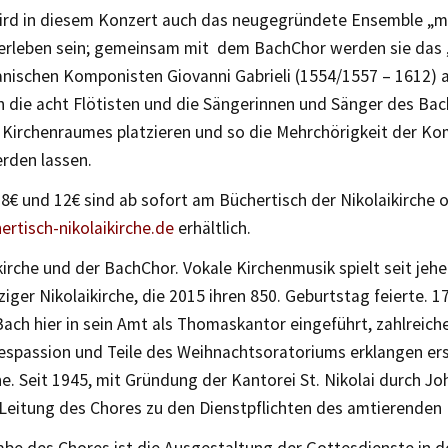
ird in diesem Konzert auch das neugegründete Ensemble „mu
u erleben sein; gemeinsam mit dem BachChor werden sie das
anischen Komponisten Giovanni Gabrieli (1554/1557 – 1612) a
h die acht Flötisten und die Sängerinnen und Sänger des Ba
s Kirchenraumes platzieren und so die Mehrchörigkeit der Ko
erden lassen.
8€ und 12€ sind ab sofort am Büchertisch der Nikolaikirche 
rtisch-nikolaikirche.de
erhältlich.
kirche und der BachChor. Vokale Kirchenmusik spielt seit jehe
ziger Nikolaikirche, die 2015 ihren 850. Geburtstag feierte.
ach hier in sein Amt als Thomaskantor eingeführt, zahlreich
espassion und Teile des Weihnachtsoratoriums erklangen ers
he. Seit 1945, mit Gründung der Kantorei St. Nikolai durch Jo
 Leitung des Chores zu den Dienstpflichten des amtierenden 