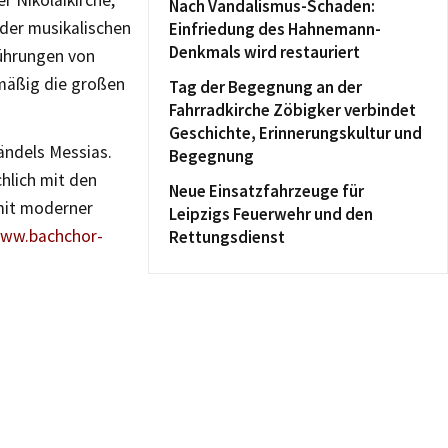
r Nikolaikirche,
Nach Vandalismus-Schaden:
der musikalischen
Einfriedung des Hahnemann-
Denkmals wird restauriert
führungen von
mäßig die großen
Tag der Begegnung an der
Fahrradkirche Zöbigker verbindet
Geschichte, Erinnerungskultur und
ndels Messias.
Begegnung
hlich mit den
Neue Einsatzfahrzeuge für
mit moderner
Leipzigs Feuerwehr und den
ww.bachchor-
Rettungsdienst