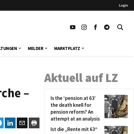
Login
LTUNGEN
MELDER
MARKTPLATZ
Aktuell auf LZ
rche –
Is the ‘pension at 63’
the death knell for
pension reform? An
attempt at an analysis
Ist die „Rente mit 63“