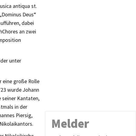
sica antiqua st.
 „Dominus Deus“
ufführen, dabei
chChores an zwei
mposition
oder unter
r eine große Rolle
 1723 wurde Johann
e seiner Kantaten,
tmals in der
hannes Piersig,
Melder
Nikolaikantors.