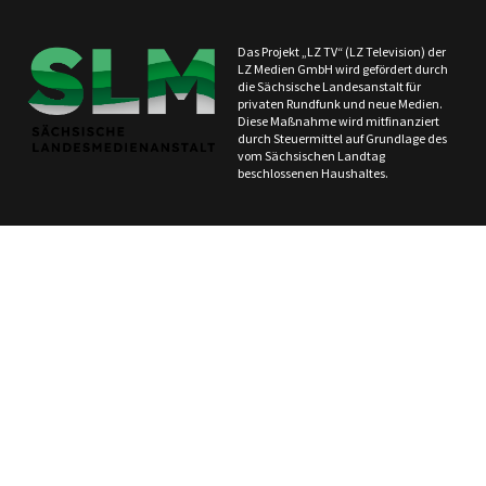
Das Projekt „LZ TV“ (LZ Television) der
LZ Medien GmbH wird gefördert durch
die Sächsische Landesanstalt für
privaten Rundfunk und neue Medien.
Diese Maßnahme wird mitfinanziert
durch Steuermittel auf Grundlage des
vom Sächsischen Landtag
beschlossenen Haushaltes.