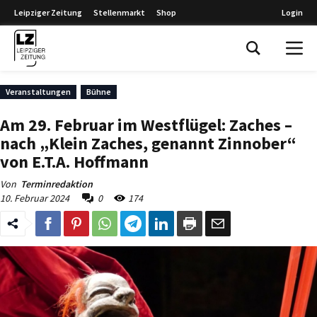
Leipziger Zeitung
Stellenmarkt
Shop
Login
Leipziger Zeitung
Veranstaltungen
Bühne
Am 29. Februar im Westflügel: Zaches –
nach „Klein Zaches, genannt Zinnober“
von E.T.A. Hoffmann
Von
Terminredaktion
10. Februar 2024
0
174