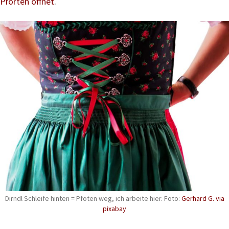
Pforten öffnet
.
Dirndl Schleife hinten = Pfoten weg, ich arbeite hier. Foto:
Gerhard G. via
pixabay