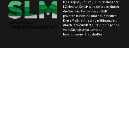
Das Projekt „LZ TV“ (LZ Television) der
LZ Medien GmbH wird gefördert durch
die Sächsische Landesanstalt für
privaten Rundfunk und neue Medien.
Diese Maßnahme wird mitfinanziert
durch Steuermittel auf Grundlage des
vom Sächsischen Landtag
beschlossenen Haushaltes.