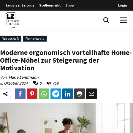
Leipziger Zeitung
Stellenmarkt
Shop
Login
Leipziger Zeitung
Wirtschaft
Firmenwelt
Moderne ergonomisch vorteilhafte Home-
Office-Möbel zur Steigerung der
Motivation
Von
Maria Landmann
8. Oktober 2024
0
759