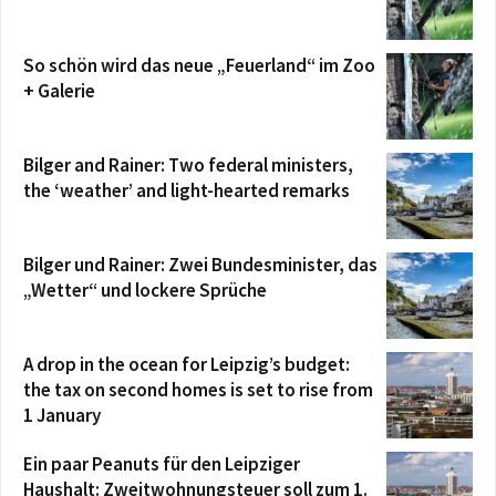
So schön wird das neue „Feuerland“ im Zoo
+ Galerie
Bilger and Rainer: Two federal ministers,
the ‘weather’ and light-hearted remarks
Bilger und Rainer: Zwei Bundesminister, das
„Wetter“ und lockere Sprüche
A drop in the ocean for Leipzig’s budget:
the tax on second homes is set to rise from
1 January
Ein paar Peanuts für den Leipziger
Haushalt: Zweitwohnungsteuer soll zum 1.