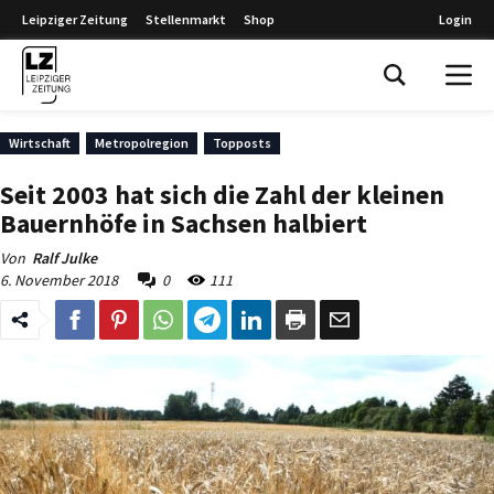
Leipziger Zeitung
Stellenmarkt
Shop
Login
Leipziger Zeitung
Wirtschaft
Metropolregion
Topposts
Seit 2003 hat sich die Zahl der kleinen
Bauernhöfe in Sachsen halbiert
Von
Ralf Julke
6. November 2018
0
111