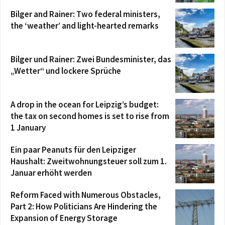
Bilger and Rainer: Two federal ministers,
the ‘weather’ and light-hearted remarks
Bilger und Rainer: Zwei Bundesminister, das
„Wetter“ und lockere Sprüche
A drop in the ocean for Leipzig’s budget:
the tax on second homes is set to rise from
1 January
Ein paar Peanuts für den Leipziger
Haushalt: Zweitwohnungsteuer soll zum 1.
Januar erhöht werden
Reform Faced with Numerous Obstacles,
Part 2: How Politicians Are Hindering the
Expansion of Energy Storage