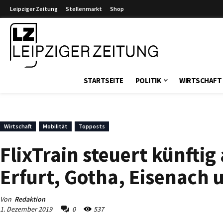
Leipziger Zeitung
Stellenmarkt
Shop
Leipziger Zeitung
STARTSEITE
POLITIK
WIRTSCHAFT
Wirtschaft
Mobilität
Topposts
FlixTrain steuert künftig 
Erfurt, Gotha, Eisenach 
Von
Redaktion
1. Dezember 2019
0
537