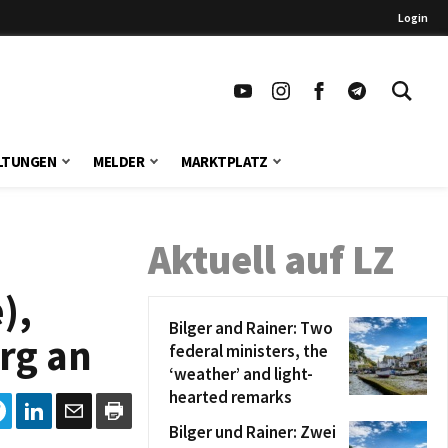
Login
LTUNGEN
MELDER
MARKTPLATZ
Aktuell auf LZ
),
Bilger and Rainer: Two
rg an
federal ministers, the
‘weather’ and light-
hearted remarks
Bilger und Rainer: Zwei