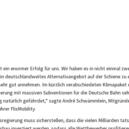
ist ein enormer Erfolg für uns. Wir haben es in nicht einmal zw
ein deutschlandweites Alternativangebot auf der Schiene zu e
sehr gut annehmen. Im kürzlich verabschiedeten Klimapaket 
erung mit massiven Subventionen für die Deutsche Bahn seh
g natürlich gefährdet,“ sagte André Schwämmlein, Mitgründ
hrer FlixMobility.
regierung muss sicherstellen, dass die vielen Milliarden tats
sbau investiert werden, sodass alle Wettbewerber profitiere