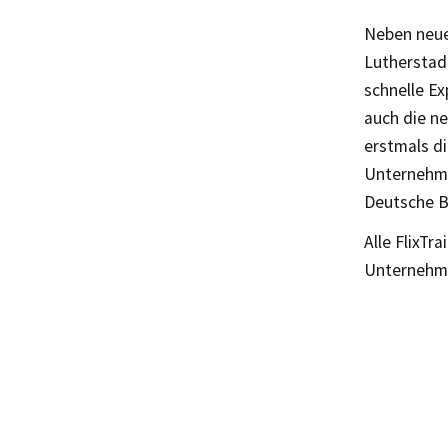
Neben neuen
Lutherstad
schnelle E
auch die n
erstmals d
Unternehme
Deutsche B
Alle FlixT
Unternehm