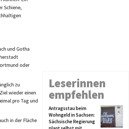
r Schiene,
chhaltigen
nach und Gotha
therstadt
 Dortmund oder
Leserinnen
nglich zu
empfehlen
Ziel wieder einen
eimal pro Tag und
Antragsstau beim
Wohngeld in Sachsen:
uch in der Fläche
Sächsische Regierung
plant selbst mit