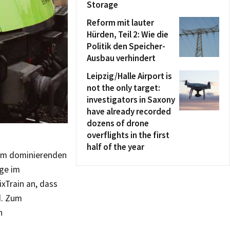
Storage
Reform mit lauter
Hürden, Teil 2: Wie die
Politik den Speicher-
Ausbau verhindert
Leipzig/Halle Airport is
not the only target:
investigators in Saxony
have already recorded
dozens of drone
overflights in the first
half of the year
zum dominierenden
üge im
xTrain an, dass
d. Zum
n