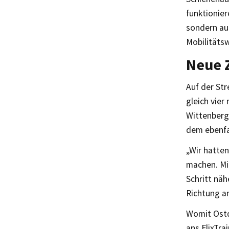
funktionie
sondern au
Mobilitäts
Neue Z
Auf der Str
gleich vier
Wittenberg
dem ebenfal
„Wir hatte
machen. Mi
Schritt nä
Richtung a
Womit Ostd
ans FlixTra