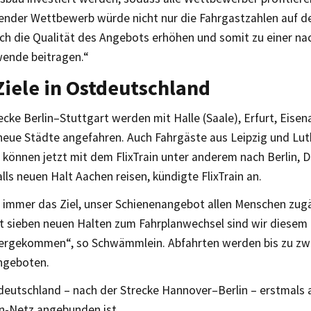
render Wettbewerb würde nicht nur die Fahrgastzahlen auf de
ch die Qualität des Angebots erhöhen und somit zu einer na
wende beitragen.“
iele in Ostdeutschland
ecke Berlin–Stuttgart werden mit Halle (Saale), Erfurt, Eise
 neue Städte angefahren. Auch Fahrgäste aus Leipzig und Lu
 können jetzt mit dem FlixTrain unter anderem nach Berlin,
ls neuen Halt Aachen reisen, kündigte FlixTrain an.
n immer das Ziel, unser Schienenangebot allen Menschen zugä
t sieben neuen Halten zum Fahrplanwechsel sind wir diesem 
hergekommen“, so Schwämmlein. Abfahrten werden bis zu zw
ngeboten.
eutschland – nach der Strecke Hannover–Berlin – erstmals a
in-Netz angebunden ist.