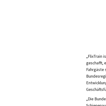
„FlixTrain 
geschafft, 
Fahrgäste 
Bundesregi
Entwicklun
Geschäftsfü
„Die Bundes
Schienenau