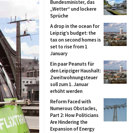
Bundesminister, das
„Wetter“ und lockere
Sprüche
A drop in the ocean for
Leipzig’s budget: the
tax on second homes is
set to rise from 1
January
Ein paar Peanuts für
den Leipziger Haushalt:
Zweitwohnungsteuer
soll zum 1. Januar
erhöht werden
Reform Faced with
Numerous Obstacles,
Part 2: How Politicians
Are Hindering the
Expansion of Energy