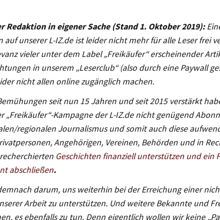
r Redaktion in eigener Sache (Stand 1. Oktober 2019):
Ein
 auf unserer L-IZ.de ist leider nicht mehr für alle Leser frei v
anz vieler unter dem Label „Freikäufer“ erscheinender Artik
htungen in unserem „Leserclub“ (also durch eine Paywall g
eider nicht allen online zugänglich machen.
 Bemühungen seit nun 15 Jahren und seit 2015 verstärkt hab
 „Freikäufer“-Kampagne der L-IZ.de nicht genügend Abon
alen/regionalen Journalismus und somit auch diese aufwend
Privatpersonen, Angehörigen, Vereinen, Behörden und in Rec
 recherchierten
Geschichten finanziell unterstützen und ein F
t abschließen
.
 demnach darum, uns weiterhin bei der Erreichung einer nic
unserer Arbeit zu unterstützen. Und weitere Bekannte und F
n, es ebenfalls zu tun. Denn eigentlich wollen wir keine „