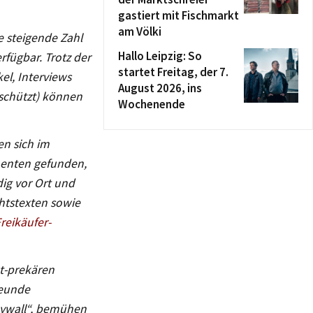
gastiert mit Fischmarkt
am Völki
e steigende Zahl
Hallo Leipzig: So
erfügbar. Trotz der
startet Freitag, der 7.
el, Interviews
August 2026, ins
eschützt) können
Wochenende
en sich im
nenten gefunden,
ig vor Ort und
htstexten sowie
reikäufer-
ht-prekären
reunde
Paywall“, bemühen