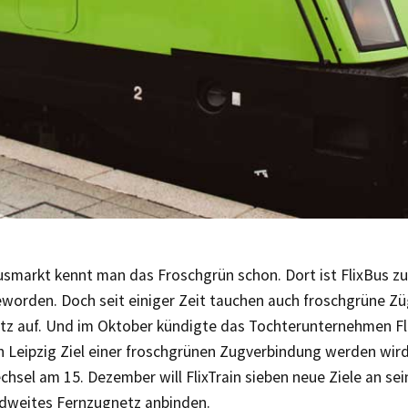
smarkt kennt man das Froschgrün schon. Dort ist FlixBus 
eworden. Doch seit einiger Zeit tauchen auch froschgrüne Z
tz auf. Und im Oktober kündigte das Tochterunternehmen Fli
ch Leipzig Ziel einer froschgrünen Zugverbindung werden wir
hsel am 15. Dezember will FlixTrain sieben neue Ziele an sei
dweites Fernzugnetz anbinden.