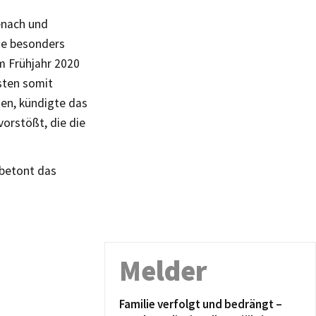
senach und
ne besonders
m Frühjahr 2020
sten somit
en, kündigte das
orstößt, die die
 betont das
Melder
Familie verfolgt und bedrängt –