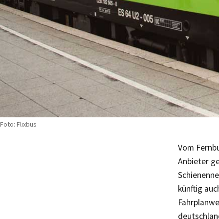
Foto: Flixbus
Vom Fernbu
Anbieter g
Schienenne
künftig au
Fahrplanwec
deutschlan