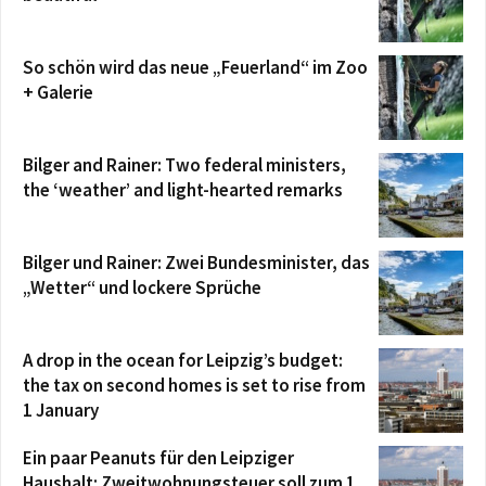
So schön wird das neue „Feuerland“ im Zoo
+ Galerie
Bilger and Rainer: Two federal ministers,
the ‘weather’ and light-hearted remarks
Bilger und Rainer: Zwei Bundesminister, das
„Wetter“ und lockere Sprüche
A drop in the ocean for Leipzig’s budget:
the tax on second homes is set to rise from
1 January
Ein paar Peanuts für den Leipziger
Haushalt: Zweitwohnungsteuer soll zum 1.