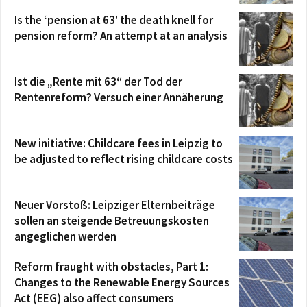
Is the ‘pension at 63’ the death knell for
pension reform? An attempt at an analysis
Ist die „Rente mit 63“ der Tod der
Rentenreform? Versuch einer Annäherung
New initiative: Childcare fees in Leipzig to
be adjusted to reflect rising childcare costs
Neuer Vorstoß: Leipziger Elternbeiträge
sollen an steigende Betreuungskosten
angeglichen werden
Reform fraught with obstacles, Part 1:
Changes to the Renewable Energy Sources
Act (EEG) also affect consumers