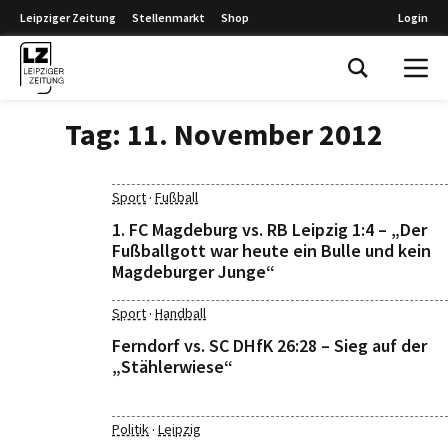
Leipziger Zeitung
Stellenmarkt
Shop
Login
Leipziger Zeitung
Tag:
11. November 2012
·
Sport
Fußball
1. FC Magdeburg vs. RB Leipzig 1:4 – „Der
Fußballgott war heute ein Bulle und kein
Magdeburger Junge“
·
Sport
Handball
Ferndorf vs. SC DHfK 26:28 – Sieg auf der
„Stählerwiese“
·
Politik
Leipzig