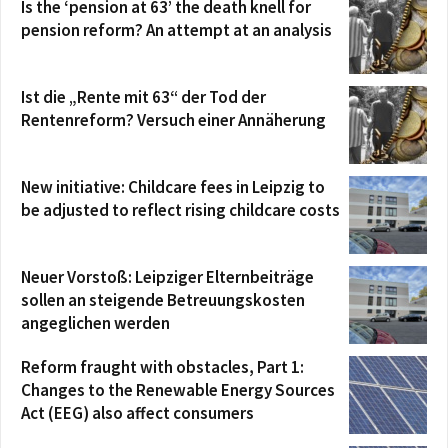
Is the ‘pension at 63’ the death knell for
pension reform? An attempt at an analysis
Ist die „Rente mit 63“ der Tod der
Rentenreform? Versuch einer Annäherung
New initiative: Childcare fees in Leipzig to
be adjusted to reflect rising childcare costs
Neuer Vorstoß: Leipziger Elternbeiträge
sollen an steigende Betreuungskosten
angeglichen werden
Reform fraught with obstacles, Part 1:
Changes to the Renewable Energy Sources
Act (EEG) also affect consumers