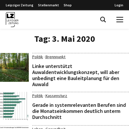
Leipziger Zeitung
Stellenmarkt
Shop
Login
Leipziger Zeitung
Tag:
3. Mai 2020
·
Politik
Brennpunkt
Linke unterstützt
Auwaldentwicklungskonzept, will aber
unbedingt eine Bauleitplanung für den
Auwald
·
Politik
Kassensturz
Gerade in systemrelevanten Berufen sind
die Monatseinkommen deutlich unterm
Durchschnitt