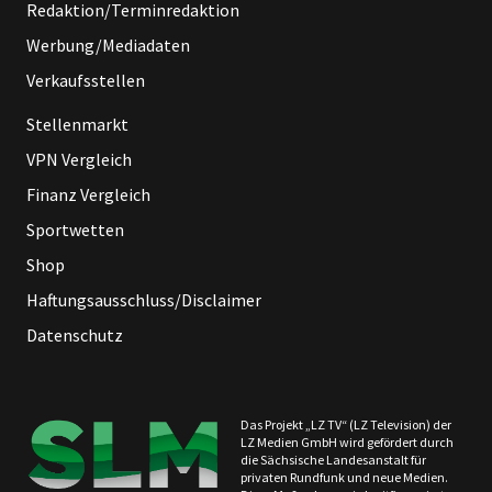
Redaktion/Terminredaktion
Werbung/Mediadaten
Verkaufsstellen
Stellenmarkt
VPN Vergleich
Finanz Vergleich
Sportwetten
Shop
Haftungsausschluss/Disclaimer
Datenschutz
Das Projekt „LZ TV“ (LZ Television) der
LZ Medien GmbH wird gefördert durch
die Sächsische Landesanstalt für
privaten Rundfunk und neue Medien.