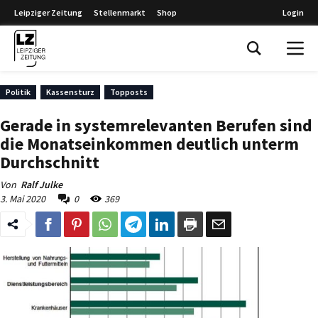
Leipziger Zeitung
Stellenmarkt
Shop
Login
Leipziger Zeitung
Politik
Kassensturz
Topposts
Gerade in systemrelevanten Berufen sind
die Monatseinkommen deutlich unterm
Durchschnitt
Von
Ralf Julke
3. Mai 2020
0
369