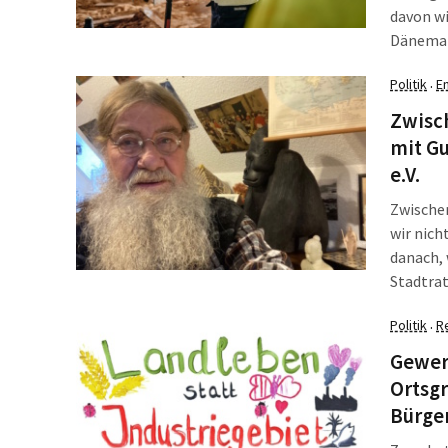
davon wi
Dänemar
unterzei
Politik
E
·
Offhore
Gastran
Zwisc
mit G
e.V.
Zwischen
wir nich
danach, 
Stadtrat
des Behi
Politik
R
·
langjäh
Gewer
Ortsgr
Bürge