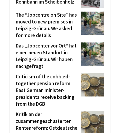
Rennbahn im Scheibenholz
The “Jobcentre on Site” has
moved to new premises in
Leipzig-Grünau. We asked
for more details
Das „Jobcenter vor Ort“ hat
einen neuen Standort in
Leipzig-Grünau. Wir haben
nachgefragt
Criticism of the cobbled-
together pension reform:
East German minister-
presidents receive backing
from the DGB
Kritik an der
zusammengeschusterten
Rentenreform: Ostdeutsche