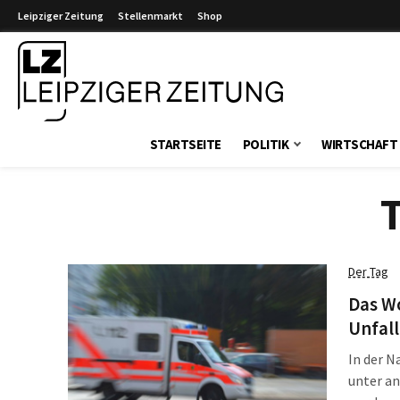
Leipziger Zeitung
Stellenmarkt
Shop
Leipziger Zeitung
STARTSEITE
POLITIK
WIRTSCHAFT
Der Tag
Das W
Unfall
In der N
unter a