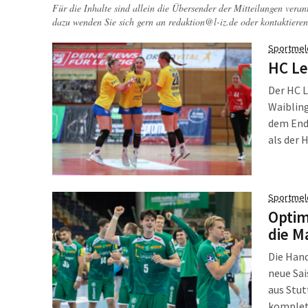
Für die Inhalte sind allein die Übersender der Mitteilungen veran
dazu wenden Sie sich gern an
redaktion@l-iz.de
oder kontaktieren
Sportmel
HC Le
Der HC L
Waibling
dem Ende
als der 
Brüderst
schwach
Sportmel
Optim
die M
Die Hand
neue Sa
aus Stut
komplett