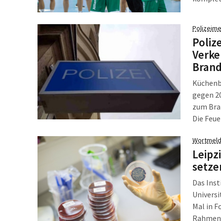
Rückstan
Seitenw
Polizeime
Poliz
Verke
Brand
Küchenbr
gegen 20
zum Bra
Die Feu
Feuer i
Wortmeld
aus. Di
Leipz
setze
Das Ins
Universi
Mal in 
Rahmen d