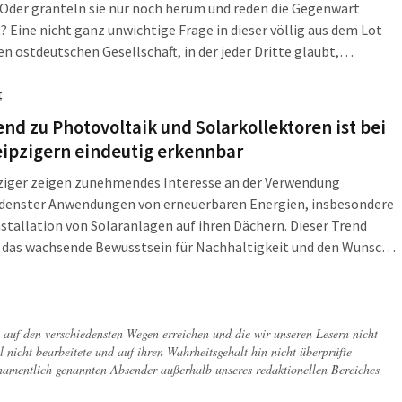
Oder granteln sie nur noch herum und reden die Gegenwart
? Eine nicht ganz unwichtige Frage in dieser völlig aus dem Lot
n ostdeutschen Gesellschaft, in der jeder Dritte glaubt,
emandem einen Denkzettel verpassen zu müssen. Als wäre eine
ie nichts als ein […]
t
end zu Photovoltaik und Solarkollektoren ist bei
eipzigern eindeutig erkennbar
pziger zeigen zunehmendes Interesse an der Verwendung
edenster Anwendungen von erneuerbaren Energien, insbesondere
nstallation von Solaranlagen auf ihren Dächern. Dieser Trend
 das wachsende Bewusstsein für Nachhaltigkeit und den Wunsch
ktiv zum Klimaschutz beizutragen. Die Stadt Leipzig unterstützt
twicklung durch verschiedene Initiativen und Förderprogramme,
Umstieg auf saubere Energiequellen […]
ch auf den verschiedensten Wegen erreichen und die wir unseren Lesern nicht
l nicht bearbeitete und auf ihren Wahrheitsgehalt hin nicht überprüfte
 namentlich genannten Absender außerhalb unseres redaktionellen Bereiches