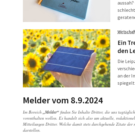
aussah? 
schlecht
geratene
irgendj
Demokrat
Wirtschaf
Ein Tr
den L
Die Lei
verschi
an der I
spiegelt
wider, a
diese En
Melder vom 8.9.2024
die den 
Im Bereich
„Melder“
finden Sie Inhalte Dritter, die uns tagtägli
vorenthalten wollen. Es handelt sich also um aktuelle, redaktionel
Mitteilungen Dritter. Welche damit stets durchgehende Zitate der
darstellen.