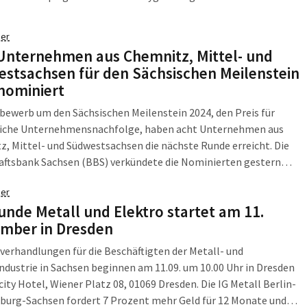
ember 2024 haben sie die Möglichkeit, sich fachlich
uschen und zu vernetzen. Um dem Jubiläum Rechnung zu […]
er
Unternehmen aus Chemnitz, Mittel- und
stsachsen für den Sächsischen Meilenstein
nominiert
ewerb um den Sächsischen Meilenstein 2024, den Preis für
eiche Unternehmensnachfolge, haben acht Unternehmen aus
, Mittel- und Südwestsachsen die nächste Runde erreicht. Die
aftsbank Sachsen (BBS) verkündete die Nominierten gestern
m Rahmen des Netzwerk-Events Nachfolge im Carlowitz
er
scenter Chemnitz. Die nominierten Unternehmen wurden aus
runde Metall und Elektro startet am 11.
Bewerbungen ausgewählt. Sie treten in den […]
mber in Dresden
fverhandlungen für die Beschäftigten der Metall- und
ndustrie in Sachsen beginnen am 11.09. um 10.00 Uhr in Dresden
city Hotel, Wiener Platz 08, 01069 Dresden. Die IG Metall Berlin-
burg-Sachsen fordert 7 Prozent mehr Geld für 12 Monate und