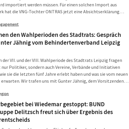
rd importiert werden müssen. Für einen solchen Import aus
k hat die VNG-Tochter ONTRAS jetzt eine Absichtserklärung
chnet, mit der dann Grüner Wasserstoff aus einem dänischen
ngagement
-Windpark nach Mitteldeutschland kommen soll. Die ONTRAS
sport GmbH (ONTRAS) […]
hen den Wahlperioden des Stadtrats: Gespräch
unter Jähnig vom Behindertenverband Leipzig
 der VII. und der VIII. Wahlperiode des Stadtrats Leipzig fragen
t nur Politiker, sondern auch Vereine, Verbände und Initiativen
wie sie die letzten fünf Jahre erlebt haben und was sie vom neuen
 erwarten. Wir trafen uns mit Gunter Jähnig, dem Vorsitzenden
ndertenverbands Leipzig e.V., zum Gespräch. Gunter Jähnig war
egion
rig […]
begebiet bei Wiedemar gestoppt: BUND
uppe Delitzsch freut sich über Ergebnis des
rentscheids