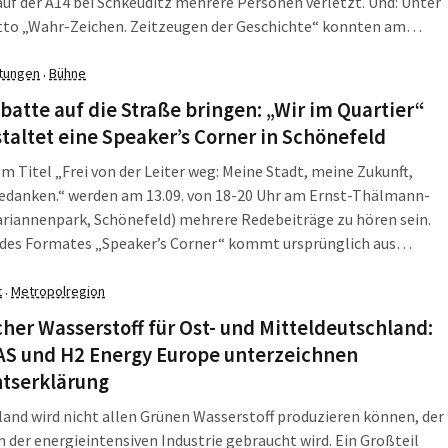
uf der A14 bei Schkeuditz mehrere Personen verletzt. Und: Unter
to „Wahr-Zeichen. Zeitzeugen der Geschichte“ konnten am
 zum Tag des offenen Denkmals wieder zahlreiche, spannende
ichtigt werden. Die LZ […]
ltungen
Bühne
·
batte auf die Straße bringen: „Wir im Quartier“
taltet eine Speaker’s Corner in Schönefeld
m Titel „Frei von der Leiter weg: Meine Stadt, meine Zukunft,
edanken.“ werden am 13.09. von 18-20 Uhr am Ernst-Thälmann-
riannenpark, Schönefeld) mehrere Redebeiträge zu hören sein.
 des Formates „Speaker’s Corner“ kommt ursprünglich aus
 Kurze Meinungsäußerungen werden im öffentlichen Raum,
auf einer Kiste oder einer Trittleiter kundgetan. Die Speaker’s
t
Metropolregion
·
her Wasserstoff für Ost- und Mitteldeutschland:
S und H2 Energy Europe unterzeichnen
htserklärung
and wird nicht allen Grünen Wasserstoff produzieren können, der
in der energieintensiven Industrie gebraucht wird. Ein Großteil