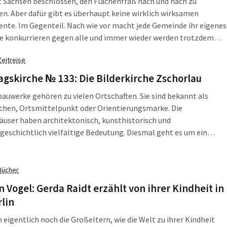
 Sachsen beschlossen, den Flächenfraß nach und nach zu
en. Aber dafür gibt es überhaupt keine wirklich wirksamen
nte. Im Gegenteil. Nach wie vor macht jede Gemeinde ihr eigenes
le konkurrieren gegen alle und immer wieder werden trotzdem
erbegebiete auf wertvollen Ackerflächen geplant. So wie in der
Zeitreise
e Wiedemar im Leipziger Norden. […]
gskirche № 133: Die Bilderkirche Zschorlau
auwerke gehören zu vielen Ortschaften. Sie sind bekannt als
chen, Ortsmittelpunkt oder Orientierungsmarke. Die
user haben architektonisch, kunsthistorisch und
geschichtlich vielfältige Bedeutung. Diesmal geht es um ein
iches Gotteshaus im Erzgebirge. Wer eine Bilderkirche betritt,
 Kopf in den Nacken: Gemälde an der Decke des Kirchenschiffs
ersonen und Szenen aus der Bibel. Um […]
Bücher
n Vogel: Gerda Raidt erzählt von ihrer Kindheit in
lin
 eigentlich noch die Großeltern, wie die Welt zu ihrer Kindheit