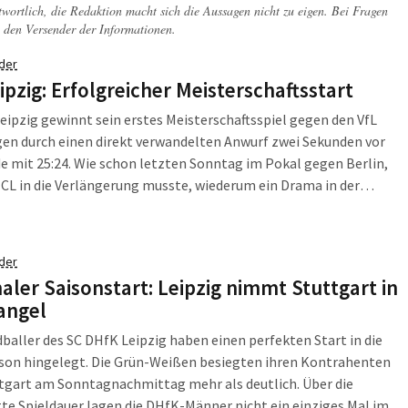
twortlich, die Redaktion macht sich die Aussagen nicht zu eigen. Bei Fragen
 den Versender der Informationen.
der
ipzig: Erfolgreicher Meisterschaftsstart
eipzig gewinnt sein erstes Meisterschaftsspiel gegen den VfL
en durch einen direkt verwandelten Anwurf zwei Sekunden vor
 mit 25:24. Wie schon letzten Sonntag im Pokal gegen Berlin,
HCL in die Verlängerung musste, wiederum ein Drama in der
raße mit einem Drehbuch für Hitchcock Fans, aber nichts für
e Nerven. Doch […]
der
aler Saisonstart: Leipzig nimmt Stuttgart in
angel
baller des SC DHfK Leipzig haben einen perfekten Start in die
ison hingelegt. Die Grün-Weißen besiegten ihren Kontrahenten
tgart am Sonntagnachmittag mehr als deutlich. Über die
e Spieldauer lagen die DHfK-Männer nicht ein einziges Mal im