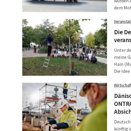
wurden a
dem Mot
Sonntag
Orte bes
Veransta
Die De
verans
Unter de
meine G
Hain (Ma
Die Idee
London.
stehend 
Wirtschaf
[…]
Dänisc
ONTRA
Absic
Deutschl
künftig 