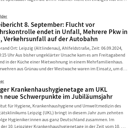
d und gingen mit 15:12 in die Halbzeitpause. Nach dem
echsel zog der SC DHfK dann […]
lder
eibericht 8. September: Flucht vor
hrskontrolle endet in Unfall, Mehrere Pkw in
, Verkehrsunfall auf der Autobahn
and Ort: Leipzig (Altlindenau), Ahlfeldstraße, Zeit: 06.09.2024,
:15 Uhr Aus bisher ungeklärter Ursache kam es am Freitagabend
nd in der Küche einer Mietwohnung in einem Mehrfamilienhaus.
erwehren aus Grünau und der Westwache waren im Einsatz, um das
m Dachgeschoss zu löschen. Die Küche brannte jedoch komplett
er
e Wohnung war danach […]
iger Krankenhaushygienetage am UKL
n neue Schwerpunkte im Jubiläumsjahr
titut für Hygiene, Krankenhaushygiene und Umweltmedizin des
tätsklinikums Leipzig (UKL) bringt in diesem Jahr zum zehnten
Folge Hygieniker:innen aus ganz Deutschland zusammen. Im
er 10. Leipziger Krankenhaushygienetage in der Zeit vom 10. bis