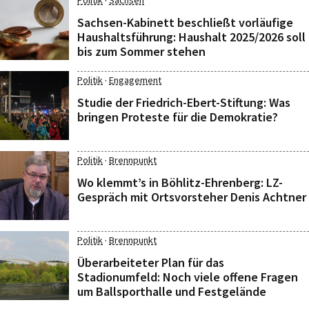
·
Politik
Sachsen
Sachsen-Kabinett beschließt vorläufige
Haushaltsführung: Haushalt 2025/2026 soll
bis zum Sommer stehen
·
Politik
Engagement
Studie der Friedrich-Ebert-Stiftung: Was
bringen Proteste für die Demokratie?
·
Politik
Brennpunkt
Wo klemmt’s in Böhlitz-Ehrenberg: LZ-
Gespräch mit Ortsvorsteher Denis Achtner
·
Politik
Brennpunkt
Überarbeiteter Plan für das
Stadionumfeld: Noch viele offene Fragen
um Ballsporthalle und Festgelände