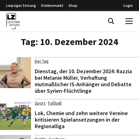
Leipziger Zeitung
Stellenmarkt
Shop
Login
Leipziger Zeitung
Tag:
10. Dezember 2024
Der Tag
Dienstag, der 10. Dezember 2024: Razzia
bei Melanie Müller, Verhaftung
mutmaßlicher IS-Anhänger und Debatte
über Syrien-Flüchtlinge
·
Sport
Fußball
Lok, Chemie und zehn weitere Vereine
kritisieren Spielansetzungen in der
Regionalliga