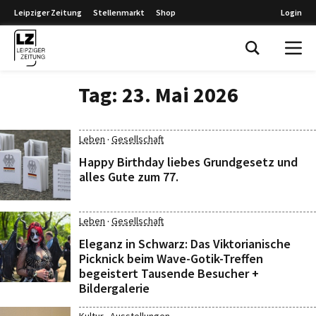
Leipziger Zeitung
Stellenmarkt
Shop
Login
Leipziger Zeitung
Tag:
23. Mai 2026
·
Leben
Gesellschaft
Happy Birthday liebes Grundgesetz und
alles Gute zum 77.
·
Leben
Gesellschaft
Eleganz in Schwarz: Das Viktorianische
Picknick beim Wave-Gotik-Treffen
begeistert Tausende Besucher +
Bildergalerie