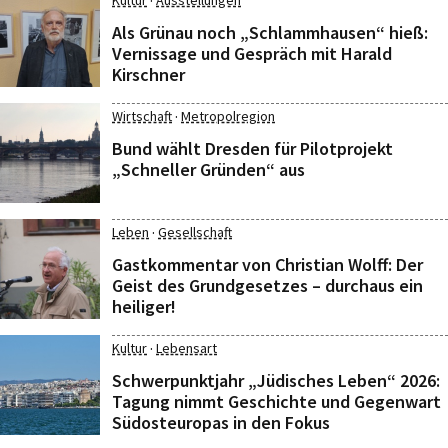
·
Kultur
Ausstellungen
Als Grünau noch „Schlammhausen“ hieß:
Vernissage und Gespräch mit Harald
Kirschner
·
Wirtschaft
Metropolregion
Bund wählt Dresden für Pilotprojekt
„Schneller Gründen“ aus
·
Leben
Gesellschaft
Gastkommentar von Christian Wolff: Der
Geist des Grundgesetzes – durchaus ein
heiliger!
·
Kultur
Lebensart
Schwerpunktjahr „Jüdisches Leben“ 2026:
Tagung nimmt Geschichte und Gegenwart
Südosteuropas in den Fokus