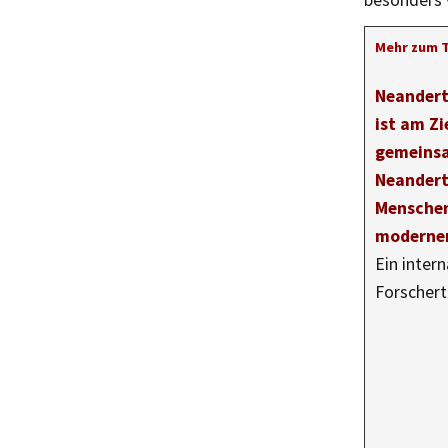
besonders v
Mehr zum 
Neandert
ist am Zi
gemeinsa
Neandert
Mensche
moderne
Ein inter
Forscher