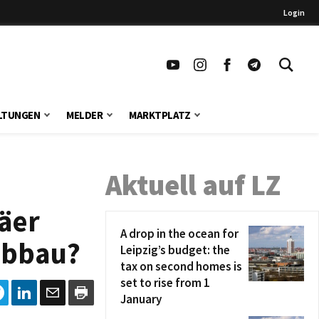
Login
LTUNGEN
MELDER
MARKTPLATZ
Aktuell auf LZ
äer
A drop in the ocean for
abbau?
Leipzig’s budget: the
tax on second homes is
set to rise from 1
January