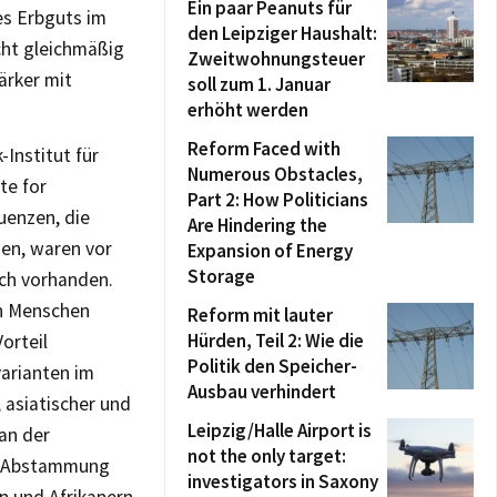
Ein paar Peanuts für
es Erbguts im
den Leipziger Haushalt:
cht gleichmäßig
Zweitwohnungsteuer
ärker mit
soll zum 1. Januar
erhöht werden
Reform Faced with
Institut für
Numerous Obstacles,
te for
Part 2: How Politicians
uenzen, die
Are Hindering the
en, waren vor
Expansion of Energy
Storage
ich vorhanden.
en Menschen
Reform mit lauter
Hürden, Teil 2: Wie die
orteil
Politik den Speicher-
varianten im
Ausbau verhindert
 asiatischer und
Leipzig/Halle Airport is
 an der
not the only target:
er Abstammung
investigators in Saxony