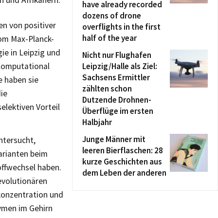
n und Afrikanern.
have already recorded
dozens of drone
n von positiver
overflights in the first
half of the year
vom Max-Planck-
ie in Leipzig und
Nicht nur Flughafen
Computational
Leipzig/Halle als Ziel:
Sachsens Ermittler
e haben sie
zählten schon
ie
Dutzende Drohnen-
elektiven Vorteil
Überflüge im ersten
Halbjahr
Junge Männer mit
ntersucht,
leeren Bierflaschen: 28
arianten beim
kurze Geschichten aus
ffwechsel haben.
dem Leben der anderen
evolutionären
konzentration und
ymen im Gehirn