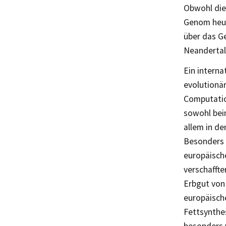
Obwohl die
Genom heut
über das G
Neandertal
Ein interna
evolutionä
Computatio
sowohl bei
allem in d
Besonders 
europäisch
verschaffte
Erbgut von 
europäische
Fettsynthe