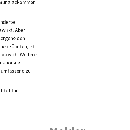
ammung gekommen
änderte
swirkt. Aber
lergene den
ben könnten, ist
haitovich. Weitere
unktionale
 umfassend zu
titut für