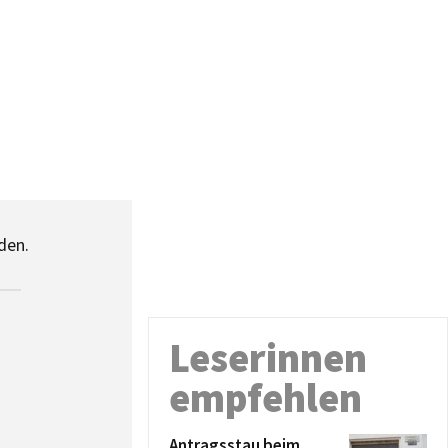
den.
Leserinnen
empfehlen
Antragsstau beim