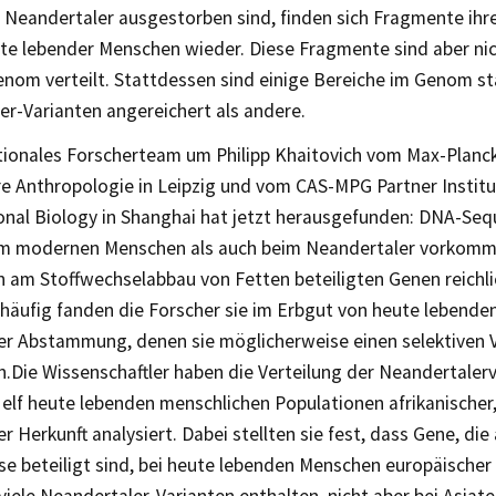
 Neandertaler ausgestorben sind, finden sich Fragmente ihr
e lebender Menschen wieder. Diese Fragmente sind aber ni
enom verteilt. Stattdessen sind einige Bereiche im Genom st
er-Varianten angereichert als andere.
tionales Forscherteam um Philipp Khaitovich vom Max-Planck-
re Anthropologie in Leipzig und vom CAS-MPG Partner Institu
nal Biology in Shanghai hat jetzt herausgefunden: DNA-Seq
m modernen Menschen als auch beim Neandertaler vorkomm
en am Stoffwechselabbau von Fetten beteiligten Genen reichl
häufig fanden die Forscher sie im Erbgut von heute lebend
er Abstammung, denen sie möglicherweise einen selektiven V
n.Die Wissenschaftler haben die Verteilung der Neandertaler
elf heute lebenden menschlichen Populationen afrikanischer,
r Herkunft analysiert. Dabei stellten sie fest, dass Gene, die
se beteiligt sind, bei heute lebenden Menschen europäisch