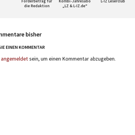
Förderbetrag für
Kombi-Jahresabo
L-IZ Leserclub
die Redaktion
„LZ & L-IZ.de“
mmentare bisher
SIE EINEN KOMMENTAR
n
angemeldet
sein, um einen Kommentar abzugeben.