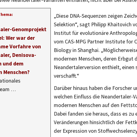
iele Neandertaler-Varianten enthalten, nicht aber bei Asiate
Thema:
„Diese DNA-Sequenzen zeigen Zeiche
Selektion“, sagt Philipp Khaitovich 
aler-Genomprojekt
Institut für evolutionäre Anthropolog
el: Wer war der
vom CAS-MPG Partner Institute for 
me Vorfahre von
Biology in Shanghai. „Möglicherweis
aler, Denisova-
modernen Menschen, deren Erbgut d
n und dem
Neandertalerversion enthielt, einen s
n Menschen?
verschafft.“
nationales
Darüber hinaus haben die Forscher u
team …
welchen Einfluss die Neandertaler-V
modernen Menschen auf den Fettsto
Dabei fanden sie heraus, dass es zu 
Veränderungen hinsichtlich der Fett
der Expression von Stoffwechselenz