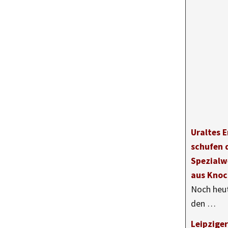
Uraltes 
schufen d
Spezialw
aus Kno
Noch heut
den …
Leipzige