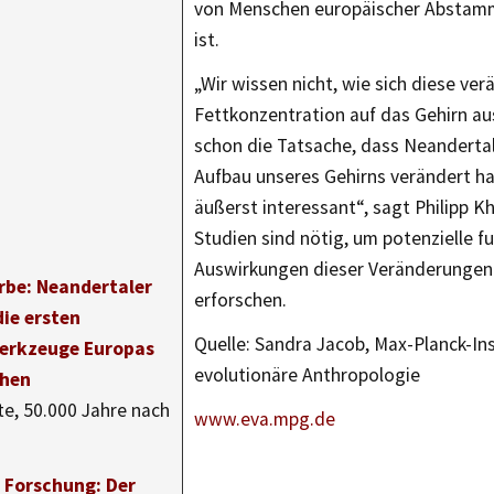
von Menschen europäischer Abst
ist.
„Wir wissen nicht, wie sich diese ver
Fettkonzentration auf das Gehirn au
schon die Tatsache, dass Neanderta
Aufbau unseres Gehirns verändert ha
äußerst interessant“, sagt Philipp K
Studien sind nötig, um potenzielle f
Auswirkungen dieser Veränderungen
Erbe: Neandertaler
erforschen.
ie ersten
Quelle: Sandra Jacob, Max-Planck-Ins
erkzeuge Europas
evolutionäre Anthropologie
chen
e, 50.000 Jahre nach
www.eva.mpg.de
r Forschung: Der