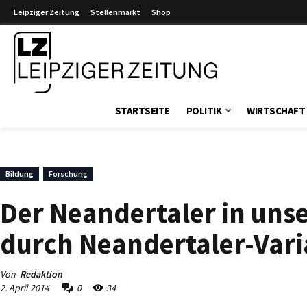
Leipziger Zeitung
Stellenmarkt
Shop
Leipziger Zeitung
STARTSEITE
POLITIK
WIRTSCHAFT
Bildung
Forschung
Der Neandertaler in uns
durch Neandertaler-Vari
Von
Redaktion
2. April 2014
0
34