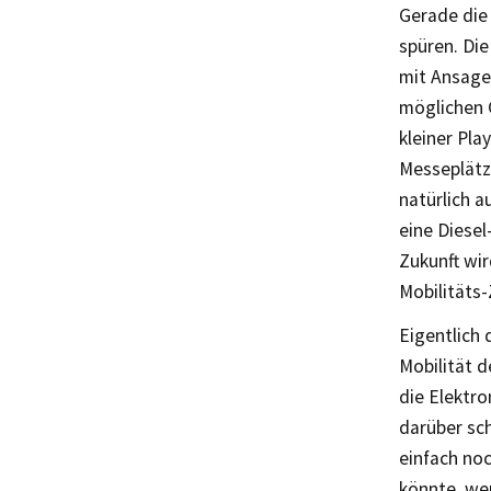
Gerade die
spüren. Die
mit Ansage“
möglichen G
kleiner Pla
Messeplätz
natürlich a
eine Diesel
Zukunft wi
Mobilitäts
Eigentlich 
Mobilität d
die Elektro
darüber sch
einfach noc
könnte, we