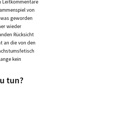
en Leitkommentare
usammenspiel von
n etwas geworden
mer wieder
manden Rücksicht
t an die von den
achstumsfetisch
lange kein
zu tun?