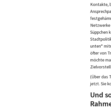
Kontakte, 
Ansprechpa
festgehämme
Netzwerke g
Süppchen ko
Stadtpoliti
unten“ mitr
öfter von T
möchte man
Zielvorstel
(Über das 
jetzt. Sie 
Und so
Rahme