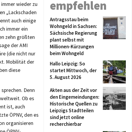
empfehlen
 immer wieder zu
 den „Lackschaden
Antragsstau beim
nennt auch einige
Wohngeld in Sachsen:
och immer ein
Sächsische Regierung
 den zehn größten
plant selbst mit
bsage der AMI
Millionen-Kürzungen
beim Wohngeld
e (die nicht nur
kt. Mobilität der
Hallo Leipzig: So
ben diese
startet Mittwoch, der
5. August 2026
u sprechen. Denn
Akten aus der Zeit vor
den Eingemeindungen:
 weltweit. Ob es
Historische Quellen zu
nt ist, auch
Leipzigs Stadtteilen
etzte ÖPNV, den es
sind jetzt online
ion organisieren
recherchierbar
lne ÖPNV-