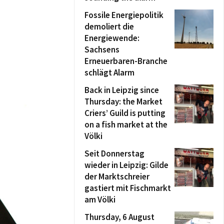
Fossile Energiepolitik
demoliert die
Energiewende:
Sachsens
Erneuerbaren-Branche
schlägt Alarm
Back in Leipzig since
Thursday: the Market
Criers’ Guild is putting
on a fish market at the
Völki
Seit Donnerstag
wieder in Leipzig: Gilde
der Marktschreier
gastiert mit Fischmarkt
am Völki
Thursday, 6 August