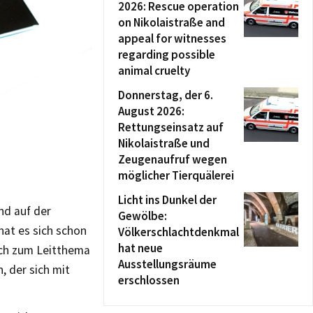
2026: Rescue operation
on Nikolaistraße and
appeal for witnesses
regarding possible
animal cruelty
Donnerstag, der 6.
August 2026:
Rettungseinsatz auf
Nikolaistraße und
Zeugenaufruf wegen
möglicher Tierquälerei
Licht ins Dunkel der
nd auf der
Gewölbe:
hat es sich schon
Völkerschlachtdenkmal
hat neue
sch zum Leitthema
Ausstellungsräume
, der sich mit
erschlossen