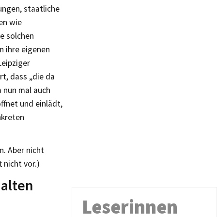
ngen, staatliche
en wie
ne solchen
n ihre eigenen
Leipziger
rt, dass „die da
a nun mal auch
ffnet und einlädt,
nkreten
. Aber nicht
 nicht vor.)
 alten
Leserinnen