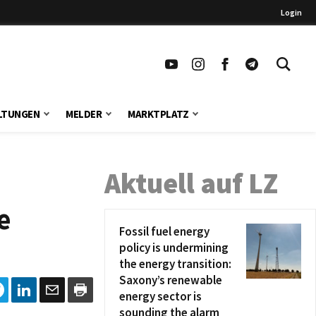
Login
LTUNGEN
MELDER
MARKTPLATZ
Aktuell auf LZ
e
Fossil fuel energy
policy is undermining
the energy transition:
Saxony’s renewable
energy sector is
sounding the alarm