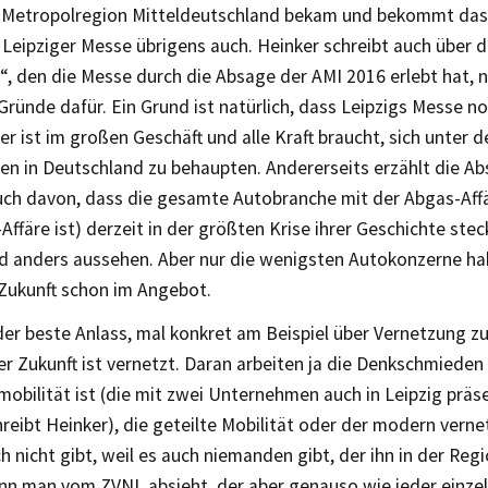
 Metropolregion Mitteldeutschland bekam und bekommt das
 Leipziger Messe übrigens auch. Heinker schreibt auch über
, den die Messe durch die Absage der AMI 2016 erlebt hat, 
ründe dafür. Ein Grund ist natürlich, dass Leipzigs Messe n
yer ist im großen Geschäft und alle Kraft braucht, sich unter
en in Deutschland zu behaupten. Andererseits erzählt die A
uch davon, dass die gesamte Autobranche mit der Abgas-Affär
-Affäre ist) derzeit in der größten Krise ihrer Geschichte stec
rd anders aussehen. Aber nur die wenigsten Autokonzerne ha
-Zukunft schon im Angebot.
der beste Anlass, mal konkret am Beispiel über Vernetzung z
er Zukunft ist vernetzt. Daran arbeiten ja die Denkschmieden
mobilität ist (die mit zwei Unternehmen auch in Leipzig präse
reibt Heinker), die geteilte Mobilität oder der modern vern
h nicht gibt, weil es auch niemanden gibt, der ihn in der Reg
nn man vom ZVNL absieht, der aber genauso wie jeder einze