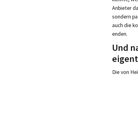
Anbieter da
sondern par
auch die k
enden.
Und na
eigent
Die von Hei