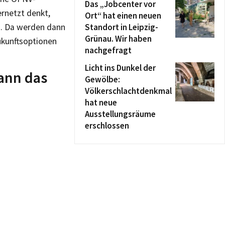
Das „Jobcenter vor
ernetzt denkt,
Ort“ hat einen neuen
ig. Da werden dann
Standort in Leipzig-
Grünau. Wir haben
ukunftsoptionen
nachgefragt
Licht ins Dunkel der
kann das
Gewölbe:
Völkerschlachtdenkmal
hat neue
Ausstellungsräume
erschlossen