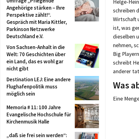
Umfrage „Pflegende
Helge-Hein
Angehörige stärken – Ihre
schreiben d
Perspektive zählt!“.
Wirtschaft 
Gespräch mit Maria Kittler,
ist, was ge
Parkinson Netzwerke
Deutschland e.V.
dieselben u
nehmen, sch
Von Sachsen-Anhalt in die
Big Player
Welt: 70 Geschichten über
ein Land, das es wohl gar
schreibt He
nicht gibt
anderer tat
Destination LEJ: Eine andere
Was ab
Flughafenpolitik muss
möglich sein
Eine Menge
Memoria # 11: 100 Jahre
Evangelische Hochschule für
Kirchenmusik Halle
„daß sie frei sein werden“: