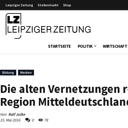
Leipziger Zeitung
Stellenmarkt
Shop
Leipziger Zeitung
STARTSEITE
POLITIK
WIRTSCHAFT
Bildung
Medien
Die alten Vernetzungen r
Region Mitteldeutschlan
Von
Ralf Julke
15. Mai 2016
0
78