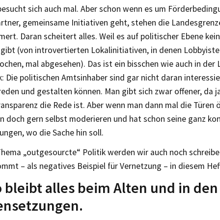
besucht sich auch mal. Aber schon wenn es um Förderbedingu
rtner, gemeinsame Initiativen geht, stehen die Landesgrenz
rt. Daran scheitert alles. Weil es auf politischer Ebene kei
ibt (von introvertierten Lokalinitiativen, in denen Lobbyiste
chen, mal abgesehen). Das ist ein bisschen wie auch in der 
k: Die politischen Amtsinhaber sind gar nicht daran interessie
eden und gestalten können. Man gibt sich zwar offener, da j
ransparenz die Rede ist. Aber wenn man dann mal die Türen ö
 doch gern selbst moderieren und hat schon seine ganz ko
lungen, wo die Sache hin soll.
Thema „outgesourcte“ Politik werden wir auch noch schreiben
kommt – als negatives Beispiel für Vernetzung – in diesem Heft
 bleibt alles beim Alten und in den
nsetzungen.