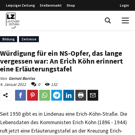
Leipziger Zeitung
Stellenmarkt
Shop
Login
Leipziger Zeitung
Bildung
Zeitreise
Würdigung für ein NS-Opfer, das lange
vergessen war: An Erich Köhn erinnert
eine Erläuterungstafel
Von
Gernot Borriss
4. Januar 2012
0
132
Seit 1950 gibt es in Lindenau eine Erich-Köhn-Straße. Die
Lebensdaten des Kommunisten Erich Köhn (1896 - 1944)
ruft jetzt eine Erläuterungstafel an der Kreuzung Erich-