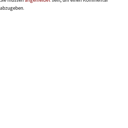
Sie müssen
angemeldet
sein, um einen Kommentar
abzugeben.