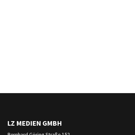
LZ MEDIEN GMBH
Bernhard Göring Straße 152