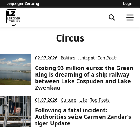
Leipziger Zeitung
Login
Leipziger Zeitung
Circus
·
·
·
02.07.2026
Politics
Hotspot
Top Posts
Costing 93 million euros: the Green
Ring is dreaming of a ship railway
between Lake Cospuden and Lake
Zwenkau
·
·
·
01.07.2026
Culture
Life
Top Posts
Following a fatal incident:
Authorities seize Carmen Zander’s
tiger Update