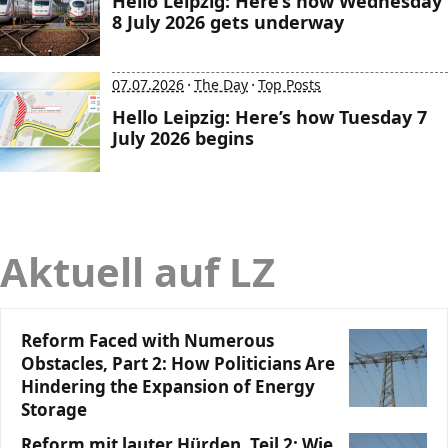
Hello Leipzig: Here’s how Wednesday
8 July 2026 gets underway
·
·
07.07.2026
The Day
Top Posts
Hello Leipzig: Here’s how Tuesday 7
July 2026 begins
Aktuell auf LZ
Reform Faced with Numerous
Obstacles, Part 2: How Politicians Are
Hindering the Expansion of Energy
Storage
Reform mit lauter Hürden, Teil 2: Wie