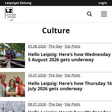
Leipziger Zeitung
Login
Leipziger Zeitung
Culture
·
·
05.08.2026
The Day
Top Posts
Hello Leipzig: Here’s how Wednesday
5 August 2026 gets underway
·
·
16.07.2026
The Day
Top Posts
Hello Leipzig: Here’s how Thursday 16
July 2026 gets underway
·
·
08.07.2026
The Day
Top Posts