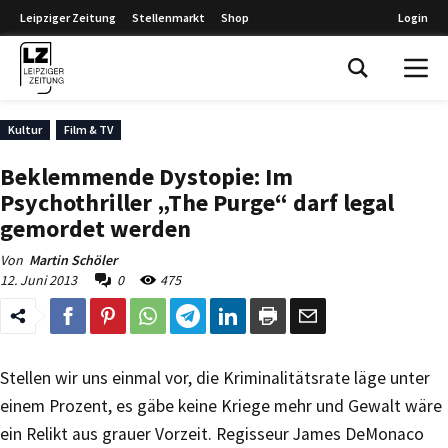
Leipziger Zeitung
Stellenmarkt
Shop
Login
Leipziger Zeitung
Kultur
Film & TV
Beklemmende Dystopie: Im
Psychothriller „The Purge“ darf legal
gemordet werden
Von
Martin Schöler
12. Juni 2013
0
475
Stellen wir uns einmal vor, die Kriminalitätsrate läge unter
einem Prozent, es gäbe keine Kriege mehr und Gewalt wäre
ein Relikt aus grauer Vorzeit. Regisseur James DeMonaco