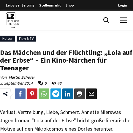
Leipziger Zeitung
Stellenmarkt
Shop
Login
Leipziger Zeitung
Kultur
Film & TV
Das Mädchen und der Flüchtling: „Lola auf
der Erbse“ – Ein Kino-Märchen für
Teenager
Von
Martin Schöler
3. September 2014
0
48
Verlust, Vertreibung, Liebe, Schmerz. Annette Mierswas
Jugendroman "Lola auf der Erbse" bricht große literarische
Motive auf den Mikrokosmos eines Dorfes herunter.