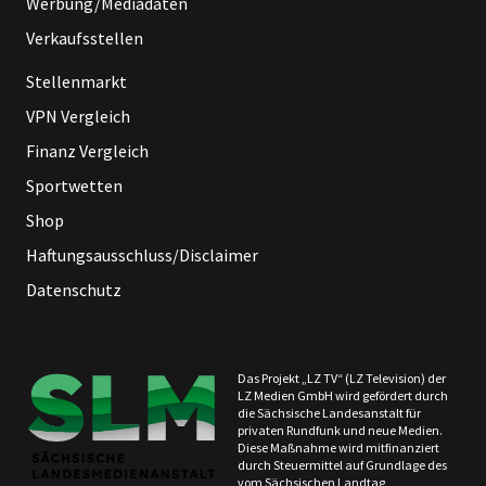
Werbung/Mediadaten
Verkaufsstellen
Stellenmarkt
VPN Vergleich
Finanz Vergleich
Sportwetten
Shop
Haftungsausschluss/Disclaimer
Datenschutz
Das Projekt „LZ TV“ (LZ Television) der
LZ Medien GmbH wird gefördert durch
die Sächsische Landesanstalt für
privaten Rundfunk und neue Medien.
Diese Maßnahme wird mitfinanziert
durch Steuermittel auf Grundlage des
vom Sächsischen Landtag