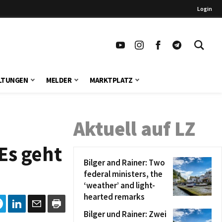
Login
LTUNGEN
MELDER
MARKTPLATZ
Aktuell auf LZ
Es geht
Bilger and Rainer: Two
federal ministers, the
‘weather’ and light-
hearted remarks
Bilger und Rainer: Zwei