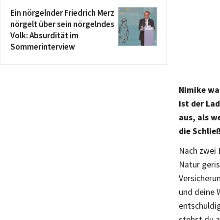
Ein nörgelnder Friedrich Merz
nörgelt über sein nörgelndes
Volk: Absurdität im
Sommerinterview
Nimike war
ist der La
aus, als w
die Schlie
Nach zwei 
Natur geris
Versicheru
und deine 
entschuldi
stehst du a