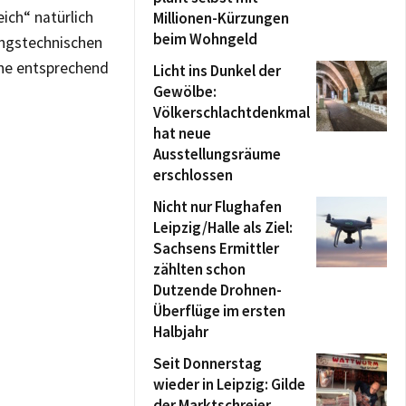
ich“ natürlich
Millionen-Kürzungen
beim Wohngeld
ungstechnischen
ine entsprechend
Licht ins Dunkel der
Gewölbe:
Völkerschlachtdenkmal
hat neue
Ausstellungsräume
erschlossen
Nicht nur Flughafen
Leipzig/Halle als Ziel:
Sachsens Ermittler
zählten schon
Dutzende Drohnen-
Überflüge im ersten
Halbjahr
Seit Donnerstag
wieder in Leipzig: Gilde
der Marktschreier