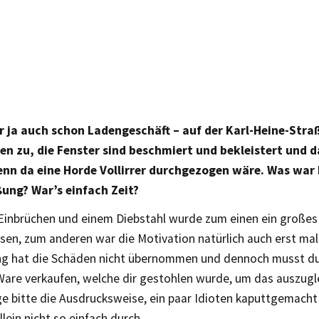
 ja auch schon Ladengeschäft – auf der Karl-Heine-Straß
den zu, die Fenster sind beschmiert und bekleistert und 
enn da eine Horde Vollirrer durchgezogen wäre. Was war 
ßung? War’s einfach Zeit?
Einbrüchen und einem Diebstahl wurde zum einen ein großes L
sen, zum anderen war die Motivation natürlich auch erst mal
ng hat die Schäden nicht übernommen und dennoch musst d
Ware verkaufen, welche dir gestohlen wurde, um das auszugle
ge bitte die Ausdrucksweise, ein paar Idioten kaputtgemacht
llein nicht so einfach durch.