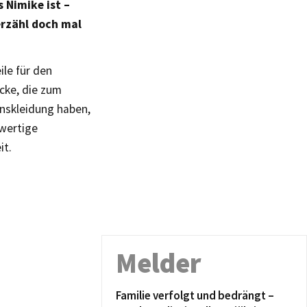
s Nimike ist –
erzähl doch mal
ile für den
ücke, die zum
onskleidung haben,
hwertige
it.
Melder
Familie verfolgt und bedrängt –