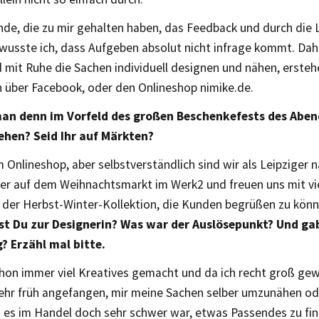
nde, die zu mir gehalten haben, das Feedback und durch die 
usste ich, dass Aufgeben absolut nicht infrage kommt. Dahe
 mit Ruhe die Sachen individuell designen und nähen, ersteh
 über Facebook, oder den Onlineshop nimike.de.
an denn im Vorfeld des großen Beschenkefests des Aben
ehen? Seid Ihr auf Märkten?
m Onlineshop, aber selbstverständlich sind wir als Leipziger 
er auf dem Weihnachtsmarkt im Werk2 und freuen uns mit vi
 der Herbst-Winter-Kollektion, die Kunden begrüßen zu könn
t Du zur Designerin? Was war der Auslösepunkt? Und gab
? Erzähl mal bitte.
chon immer viel Kreatives gemacht und da ich recht groß ge
sehr früh angefangen, mir meine Sachen selber umzunähen od
 es im Handel doch sehr schwer war, etwas Passendes zu fin