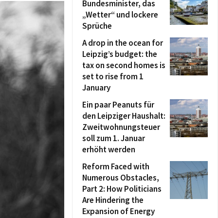
Bundesminister, das
„Wetter“ und lockere
Sprüche
A drop in the ocean for
Leipzig’s budget: the
tax on second homes is
set to rise from 1
January
Ein paar Peanuts für
den Leipziger Haushalt:
Zweitwohnungsteuer
soll zum 1. Januar
erhöht werden
Reform Faced with
Numerous Obstacles,
Part 2: How Politicians
Are Hindering the
Expansion of Energy