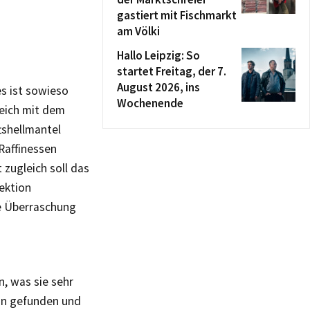
gastiert mit Fischmarkt
am Völki
Hallo Leipzig: So
startet Freitag, der 7.
August 2026, ins
es ist sowieso
Wochenende
eich mit dem
tshellmantel
 Raffinessen
 zugleich soll das
lektion
ße Überraschung
n, was sie sehr
ion gefunden und