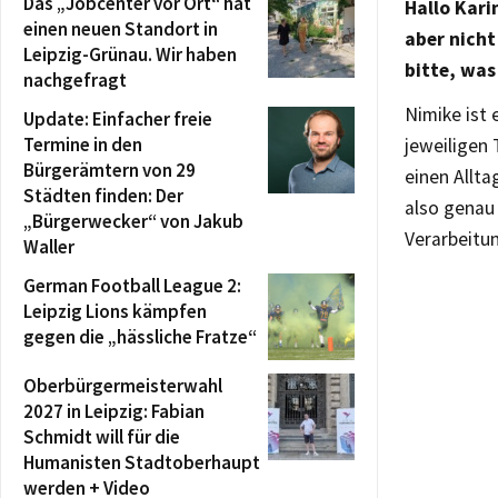
Das „Jobcenter vor Ort“ hat
Hallo Kari
einen neuen Standort in
aber nicht
Leipzig-Grünau. Wir haben
bitte, was
nachgefragt
Nimike ist 
Update: Einfacher freie
Termine in den
jeweiligen 
Bürgerämtern von 29
einen Allta
Städten finden: Der
also genau 
„Bürgerwecker“ von Jakub
Verarbeitu
Waller
German Football League 2:
Leipzig Lions kämpfen
gegen die „hässliche Fratze“
Oberbürgermeisterwahl
2027 in Leipzig: Fabian
Schmidt will für die
Humanisten Stadtoberhaupt
werden + Video