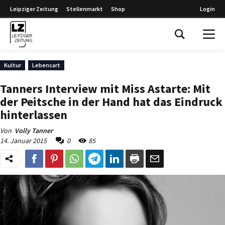
Leipziger Zeitung
Stellenmarkt
Shop
Login
Leipziger Zeitung
Kultur
Lebensart
Tanners Interview mit Miss Astarte: Mit
der Peitsche in der Hand hat das Eindruck
hinterlassen
Von
Volly Tanner
14. Januar 2015
0
85