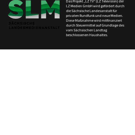
Das Projekt „LZ TV“ (LZ Television) der
LZ Medien GmbH wird gefördert durch
die Sächsische Landesanstalt für
privaten Rundfunk und neue Medien.
Diese Maßnahme wird mitfinanziert
durch Steuermittel auf Grundlage des
vom Sächsischen Landtag
beschlossenen Haushaltes.