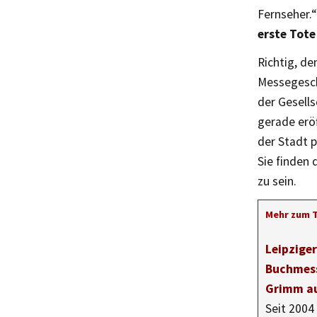
Fernseher.“
erste Tote
Richtig, de
Messegesch
der Gesell
gerade erö
der Stadt 
Sie finden 
zu sein.
Mehr zum 
Leipzige
Buchmess
Grimm au
Seit 2004 