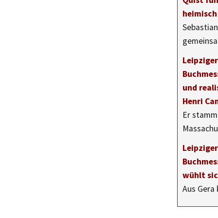
Quist füh
heimisch
Sebastian
gemeins
Leipzige
Buchmess
und reali
Henri Ca
Er stamm
Massachu
Leipzige
Buchmess
wühlt si
Aus Gera