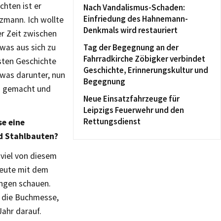
chten ist er
Nach Vandalismus-Schaden:
Einfriedung des Hahnemann-
tzmann. Ich wollte
Denkmals wird restauriert
er Zeit zwischen
twas aus sich zu
Tag der Begegnung an der
Fahrradkirche Zöbigker verbindet
sten Geschichte
Geschichte, Erinnerungskultur und
twas darunter, nun
Begegnung
in gemacht und
Neue Einsatzfahrzeuge für
Leipzigs Feuerwehr und den
Rettungsdienst
se eine
nd Stahlbauten?
 viel von diesem
Leute mit dem
ngen schauen.
si die Buchmesse,
Jahr darauf.