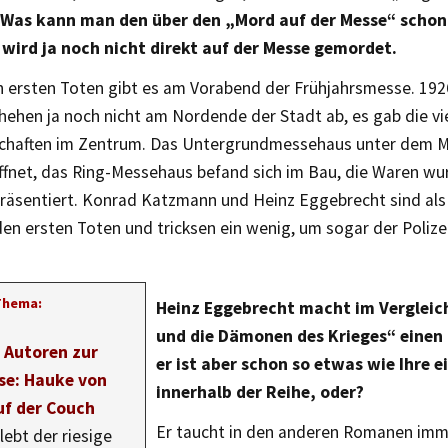
Was kann man den über den „Mord auf der Messe“ schon 
 wird ja noch nicht direkt auf der Messe gemordet.
n ersten Toten gibt es am Vorabend der Frühjahrsmesse. 1926
ehen ja noch nicht am Nordende der Stadt ab, es gab die v
schaften im Zentrum. Das Untergrundmessehaus unter dem M
ffnet, das Ring-Messehaus befand sich im Bau, die Waren wur
präsentiert. Konrad Katzmann und Heinz Eggebrecht sind als
den ersten Toten und tricksen ein wenig, um sogar der Polize
Thema:
Heinz Eggebrecht macht im Verglei
und die Dämonen des Krieges“ einen 
r Autoren zur
er ist aber schon so etwas wie Ihre e
e: Hauke von
innerhalb der Reihe, oder?
f der Couch
Er taucht in den anderen Romanen imme
lebt der riesige