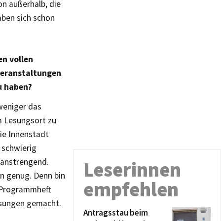
on außerhalb, die
aben sich schon
en vollen
Veranstaltungen
zu haben?
weniger das
m Lesungsort zu
ie Innenstadt
 schwierig
 anstrengend.
Leserinnen
n genug. Denn bin
empfehlen
m Programmheft
esungen gemacht.
Antragsstau beim