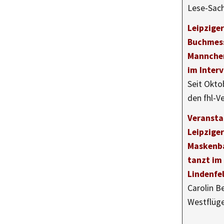
Lese-Sach
Leipziger
Buchmess
Mannchen
im Inter
Seit Okto
den fhl-V
Veransta
Leipzige
Maskenba
tanzt im
Lindenfe
Carolin Be
Westflüge