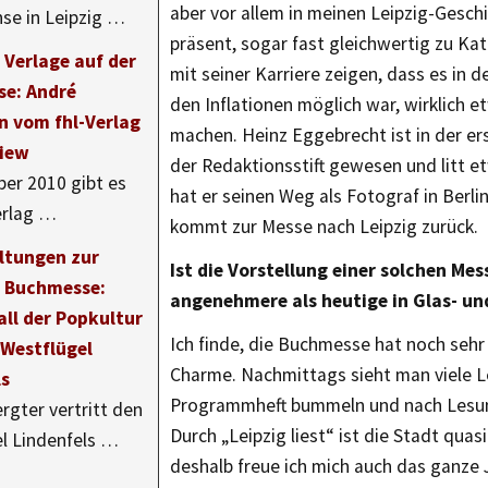
aber vor allem in meinen Leipzig-Geschi
se in Leipzig …
präsent, sogar fast gleichwertig zu Ka
 Verlage auf der
mit seiner Karriere zeigen, dass es in d
e: André
den Inflationen möglich war, wirklich e
 vom fhl-Verlag
machen. Heinz Eggebrecht ist in der er
view
der Redaktionsstift gewesen und litt e
ber 2010 gibt es
hat er seinen Weg als Fotograf in Berl
erlag …
kommt zur Messe nach Leipzig zurück.
ltungen zur
Ist die Vorstellung einer solchen Mes
r Buchmesse:
angenehmere als heutige in Glas- u
ll der Popkultur
Ich finde, die Buchmesse hat noch sehr
 Westflügel
Charme. Nachmittags sieht man viele 
ls
Programmheft bummeln und nach Lesu
rgter vertritt den
Durch „Leipzig liest“ ist die Stadt qua
l Lindenfels …
deshalb freue ich mich auch das ganze 