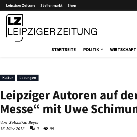
Leipziger Zeitung
Stellenmarkt
Shop
Leipziger Zeitung
STARTSEITE
POLITIK
WIRTSCHAFT
Kultur
Lesungen
Leipziger Autoren auf d
Messe“ mit Uwe Schimu
Von
Sebastian Beyer
16. März 2012
0
59