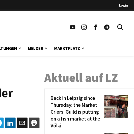
Login
LTUNGEN
MELDER
MARKTPLATZ
Aktuell auf LZ
der
Back in Leipzig since
Thursday: the Market
Criers’ Guild is putting
on a fish market at the
Völki