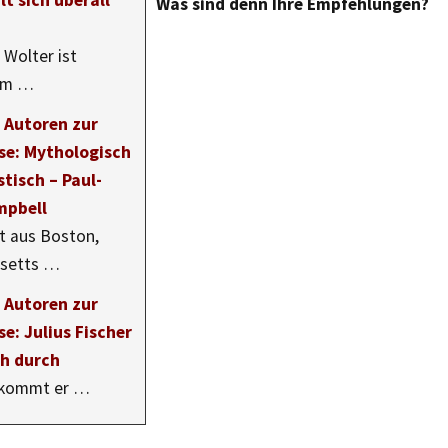
lt sich überall
Was sind denn Ihre Empfehlungen?
 Wolter ist
am …
r Autoren zur
e: Mythologisch
stisch – Paul-
mpbell
t aus Boston,
setts …
r Autoren zur
e: Julius Fischer
ch durch
 kommt er …