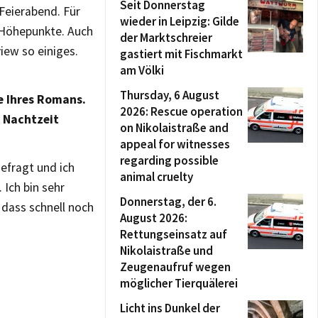
Seit Donnerstag
 Feierabend. Für
wieder in Leipzig: Gilde
-Höhepunkte. Auch
der Marktschreier
iew so einiges.
gastiert mit Fischmarkt
am Völki
Thursday, 6 August
e Ihres Romans.
2026: Rescue operation
 Nachtzeit
on Nikolaistraße and
appeal for witnesses
regarding possible
gefragt und ich
animal cruelty
 Ich bin sehr
Donnerstag, der 6.
 dass schnell noch
August 2026:
Rettungseinsatz auf
Nikolaistraße und
Zeugenaufruf wegen
möglicher Tierquälerei
Licht ins Dunkel der