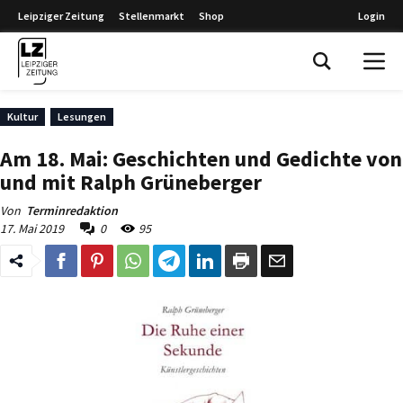
Leipziger Zeitung
Stellenmarkt
Shop
Login
Leipziger Zeitung
Kultur
Lesungen
Am 18. Mai: Geschichten und Gedichte von
und mit Ralph Grüneberger
Von
Terminredaktion
17. Mai 2019
0
95