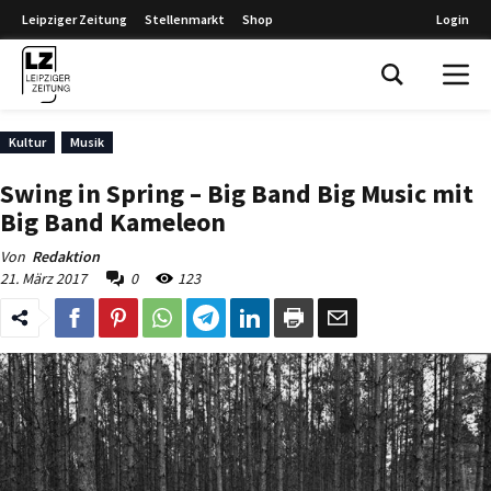
Leipziger Zeitung
Stellenmarkt
Shop
Login
Leipziger Zeitung
Kultur
Musik
Swing in Spring – Big Band Big Music mit
Big Band Kameleon
Von
Redaktion
21. März 2017
0
123