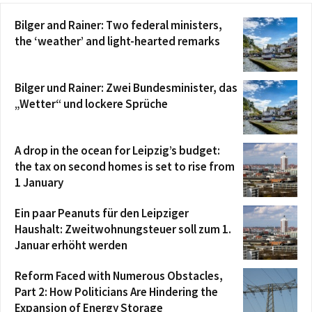
Bilger and Rainer: Two federal ministers,
the ‘weather’ and light-hearted remarks
Bilger und Rainer: Zwei Bundesminister, das
„Wetter“ und lockere Sprüche
A drop in the ocean for Leipzig’s budget:
the tax on second homes is set to rise from
1 January
Ein paar Peanuts für den Leipziger
Haushalt: Zweitwohnungsteuer soll zum 1.
Januar erhöht werden
Reform Faced with Numerous Obstacles,
Part 2: How Politicians Are Hindering the
Expansion of Energy Storage