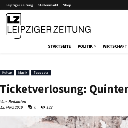
Leipziger Zeitung
Stellenmarkt
Shop
Leipziger Zeitung
STARTSEITE
POLITIK
WIRTSCHAFT
Kultur
Musik
Topposts
Ticketverlosung: Quinten
Von
Redaktion
12. März 2019
0
132