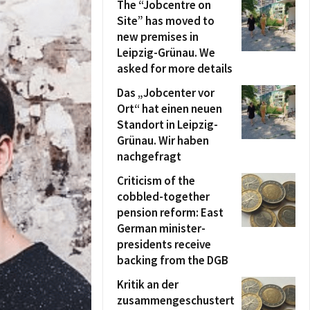
The “Jobcentre on
Site” has moved to
new premises in
Leipzig-Grünau. We
asked for more details
Das „Jobcenter vor
Ort“ hat einen neuen
Standort in Leipzig-
Grünau. Wir haben
nachgefragt
Criticism of the
cobbled-together
pension reform: East
German minister-
presidents receive
backing from the DGB
Kritik an der
zusammengeschustert