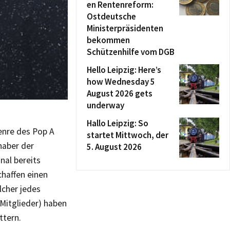
en Rentenreform:
Ostdeutsche
Ministerpräsidenten
bekommen
Schützenhilfe vom DGB
Hello Leipzig: Here’s
how Wednesday 5
August 2026 gets
underway
Hallo Leipzig: So
enre des Pop A
startet Mittwoch, der
haber der
5. August 2026
nal bereits
chaffen einen
cher jedes
-Mitglieder) haben
ttern.