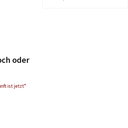
och oder
ft ist jetzt”