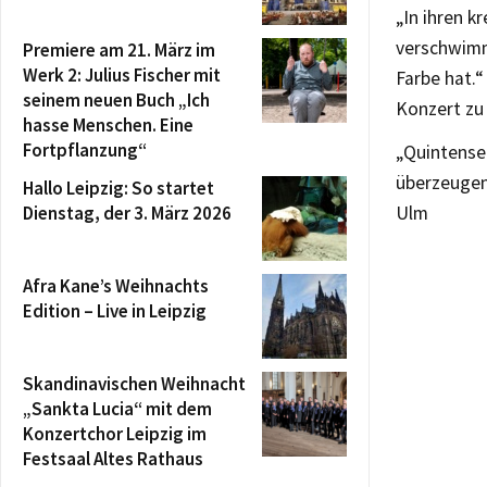
„In ihren k
verschwimme
Premiere am 21. März im
Werk 2: Julius Fischer mit
Farbe hat.“
seinem neuen Buch „Ich
Konzert zu 
hasse Menschen. Eine
Fortpflanzung“
„Quintense 
überzeugen
Hallo Leipzig: So startet
Dienstag, der 3. März 2026
Ulm
Afra Kane’s Weihnachts
Edition – Live in Leipzig
Skandinavischen Weihnacht
„Sankta Lucia“ mit dem
Konzertchor Leipzig im
Festsaal Altes Rathaus