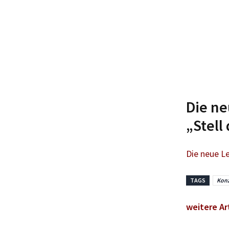
Die ne
„Stell 
Die neue Le
TAGS
Konz
weitere Ar