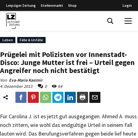
Leipziger Zeitung
Stellenmarkt
Shop
Login
Leipziger Zeitung
Leben
Fälle & Unfälle
Prügelei mit Polizisten vor Innenstadt-
Disco: Junge Mutter ist frei – Urteil gegen
Angreifer noch nicht bestätigt
Von
Eva-Maria Kasimir
4. Dezember 2013
0
64
Für Carolina J. ist es jetzt gut ausgegangen. Ahmed A. muss
noch zittern, wie wohl das endgültige Urteil in seinem Fall
lauten wird. Das Berufungsverfahren gegen beide lief heute