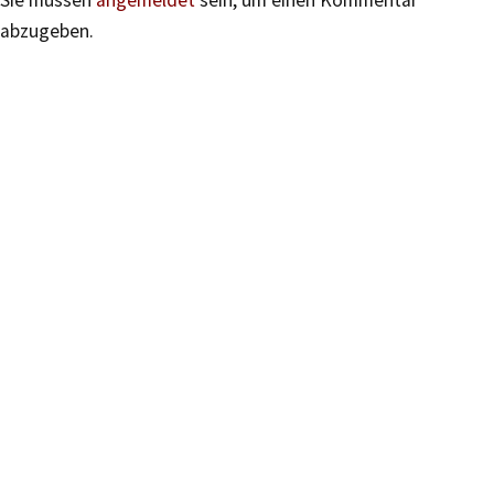
Sie müssen
angemeldet
sein, um einen Kommentar
abzugeben.