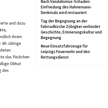
Nach Vandalismus-Schaden:
Einfriedung des Hahnemann-
Denkmals wird restauriert
Tag der Begegnung an der
ferte und dazu
Fahrradkirche Zöbigker verbindet
kte,
Geschichte, Erinnerungskultur und
endlich ihrem
Begegnung
r 40-Jährige
Neue Einsatzfahrzeuge für
edeten
Leipzigs Feuerwehr und den
nte das Päckchen
Rettungsdienst
mäßige Obhut
g des