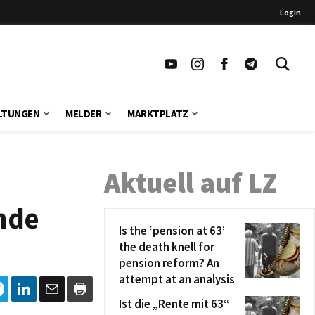
Login
LTUNGEN
MELDER
MARKTPLATZ
Aktuell auf LZ
nde
Is the ‘pension at 63’
the death knell for
pension reform? An
attempt at an analysis
Ist die „Rente mit 63“