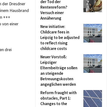
der Tod der
n der Dresdner
Rentenreform?
 einem Hausbrand
Versuch einer
en +++
Annäherung
 von einer
New initiative:
Childcare fees in
Leipzig to be adjusted
to reflect rising
childcare costs
en drei
Neuer Vorstoß:
Leipziger
Elternbeiträge sollen
an steigende
Betreuungskosten
angeglichen werden
Reform fraught with
obstacles, Part 1:
Changes to the