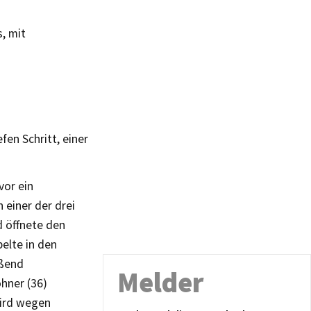
, mit
fen Schritt, einer
vor ein
h einer der drei
d öffnete den
belte in den
eßend
Melder
hner (36)
wird wegen