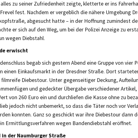
alles zu seiner Zufriedenheit zeigte, kletterte er ins Fahrerh
n Frevel fest. Nachdem er vergeblich die nähere Umgebung Dr
kopfstraße, abgesucht hatte – in der Hoffnung zumindest de
chte er sich auf den Weg, um bei der Polizei Anzeige zu erst
nun wegen Diebstahl.
de erwischt
adenschluss begab sich gestern Abend eine Gruppe von vier P
 in einen Einkaufsmarkt in der Dresdner Straße. Dort starteten
 filmreife Diebestour. Unter gegenseitiger Deckung, Aufteilu
mmenfügen und gedeckter Übergabe verschiedener Artikel, 
rt von 260 Euro ein und durchliefen die Kasse ohne zu bezah
lieb jedoch nicht unbemerkt, so dass die Täter noch vor Ver
erden konnten. Ganz so geschickt war ihre Diebestour dann d
ein Ermittlungsverfahren wegen Bandendiebstahl eröffnet.
 in der Naumburger Straße