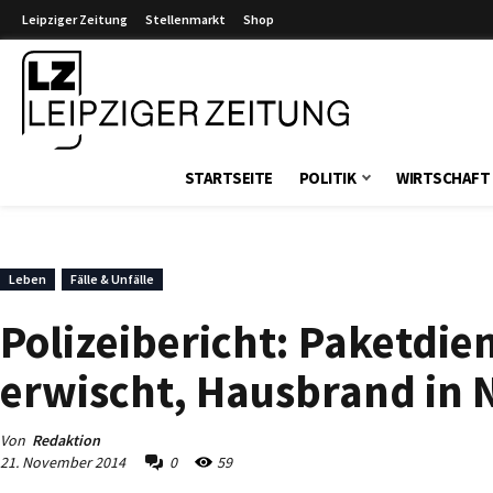
Leipziger Zeitung
Stellenmarkt
Shop
Leipziger Zeitung
STARTSEITE
POLITIK
WIRTSCHAFT
Leben
Fälle & Unfälle
Polizeibericht: Paketdie
erwischt, Hausbrand in
Von
Redaktion
21. November 2014
0
59