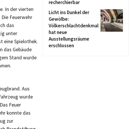
recherchierbar
 In der vierten
Licht ins Dunkel der
 Die Feuerwehr
Gewölbe:
rch das
Völkerschlachtdenkmal
hat neue
ig unter
Ausstellungsräume
 eine Spielothek.
erschlossen
ten das Gebäude
tigem Stand wurde
ommen.
eugbrand. Aus
s Fahrzeug wurde
 Das Feuer
ehr konnte das
eug zur