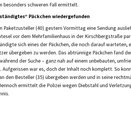
m besonders schweren Fall ermittelt.
tständigtes“ Päckchen wiedergefunden
n Paketzusteller (40) gestern Vormittag eine Sendung auslie
htesel vor dem Mehrfamilienhaus in der Kirschbergstraße par
ändigte sich eines der Päckchen, die noch darauf warteten, 
tzer übergeben zu werden. Das abtrünnige Päckchen fand de
h während der Suche – ganz nah auf einem unbebauten, umfri
. Aufgerissen war es, doch der Inhalt noch komplett. So kon
h an den Besteller (35) übergeben werden und in seine recht
Dennoch ermittelt die Polizei wegen Diebstahl und Verletzun
mnis.