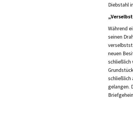
Diebstahl i
„Verselbs
Während ei
seinen Dra
verselbstst
neuen Besi
schließlic
Grundstück
schließlic
gelangen. 
Briefgehei