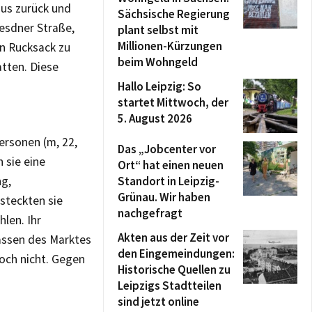
aus zurück und
Sächsische Regierung
esdner Straße,
plant selbst mit
Millionen-Kürzungen
n Rucksack zu
beim Wohngeld
atten. Diese
Hallo Leipzig: So
startet Mittwoch, der
5. August 2026
ersonen (m, 22,
Das „Jobcenter vor
 sie eine
Ort“ hat einen neuen
ng,
Standort in Leipzig-
Grünau. Wir haben
steckten sie
nachgefragt
len. Ihr
Akten aus der Zeit vor
lassen des Marktes
den Eingemeindungen:
och nicht. Gegen
Historische Quellen zu
Leipzigs Stadtteilen
sind jetzt online