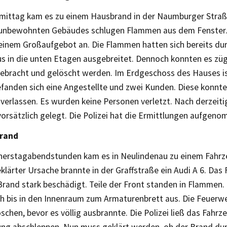
mittag kam es zu einem Hausbrand in der Naumburger Straße.
unbewohnten Gebäudes schlugen Flammen aus dem Fenster.
 einem Großaufgebot an. Die Flammen hatten sich bereits du
s in die unten Etagen ausgebreitet. Dennoch konnten es züg
gebracht und gelöscht werden. Im Erdgeschoss des Hauses ist
befanden sich eine Angestellte und zwei Kunden. Diese konn
g verlassen. Es wurden keine Personen verletzt. Nach derzei
orsätzlich gelegt. Die Polizei hat die Ermittlungen aufgen
rand
nerstagabendstunden kam es in Neulindenau zu einem Fahrz
klärter Ursache brannte in der Graffstraße ein Audi A 6. Da
Brand stark beschädigt. Teile der Front standen in Flammen.
ich bis in den Innenraum zum Armaturenbrett aus. Die Feuerw
schen, bevor es völlig ausbrannte. Die Polizei ließ das Fahrz