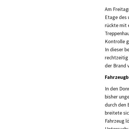
Am Freitag
Etage des 
rückte mit
Treppenhau
Kontrolle 
In dieser 
rechtzeiti
der Brand v
Fahrzeugb
In den Don
bisher unge
durch den 
breitete s
Fahrzeug lö