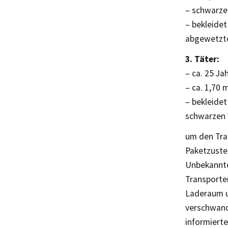
– schwarze
– bekleide
abgewetzten
3. Täter:
– ca. 25 Jah
– ca. 1,70 
– bekleidet
schwarzen 
um den Tran
Paketzustel
Unbekannte
Transporter
Laderaum u
verschwand
informiert