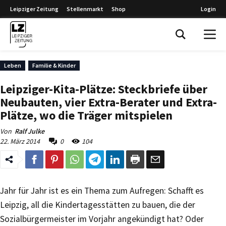
Leipziger Zeitung
Stellenmarkt
Shop
Login
Leipziger Zeitung
Leben
Familie & Kinder
Leipziger-Kita-Plätze: Steckbriefe über
Neubauten, vier Extra-Berater und Extra-
Plätze, wo die Träger mitspielen
Von
Ralf Julke
22. März 2014
0
104
Jahr für Jahr ist es ein Thema zum Aufregen: Schafft es
Leipzig, all die Kindertagesstätten zu bauen, die der
Sozialbürgermeister im Vorjahr angekündigt hat? Oder