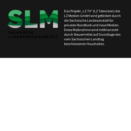
Das Projekt „LZ TV“ (LZ Television) der
LZ Medien GmbH wird gefördert durch
die Sächsische Landesanstalt für
privaten Rundfunk und neue Medien.
Diese Maßnahme wird mitfinanziert
durch Steuermittel auf Grundlage des
vom Sächsischen Landtag
beschlossenen Haushaltes.