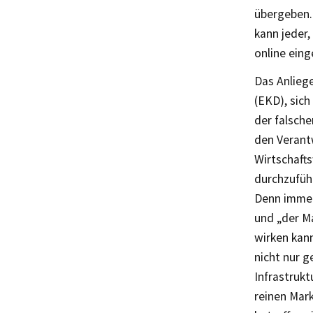
übergeben. 
kann jeder,
online ein
Das Anliege
(EKD), sic
der falsch
den Verantw
Wirtschaft
durchzufüh
Denn immer 
und „der Ma
wirken kann
nicht nur g
Infrastrukt
reinen Mark