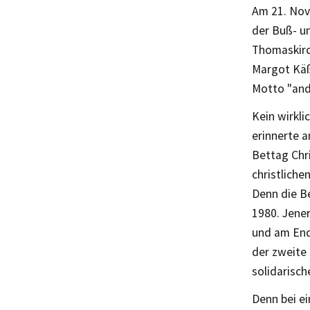
Am 21. Nove
der Buß- un
Thomaskirc
Margot Käß
Motto "and
Kein wirkli
erinnerte 
Bettag Chri
christliche
Denn die B
1980. Jene
und am Ende
der zweite 
solidarisc
Denn bei ei