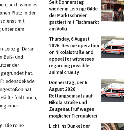
Seit Donnerstag
ben, auch wenn es
wieder in Leipzig: Gilde
einen Platz in der
der Marktschreier
sdienst mit
gastiert mit Fischmarkt
am Völki
g unter dem
Thursday, 6 August
2026: Rescue operation
in Leipzig. Daran
on Nikolaistraße and
en Buß- und
appeal for witnesses
tützer der
regarding possible
animal cruelty
1 gegründet hat.
r Friedensdekade
Donnerstag, der 6.
August 2026:
angestoßen hat
Rettungseinsatz auf
Hälfte fehlt noch,
Nikolaistraße und
ung einer
Zeugenaufruf wegen
möglicher Tierquälerei
g: Die reine
Licht ins Dunkel der