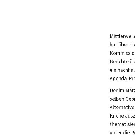
Mittlerweil
hat über d
Kommission
Berichte üb
ein nachhal
Agenda-Pro
Der im März
selben Geb
Alternativ
Kirche ausz
thematisier
unter die 