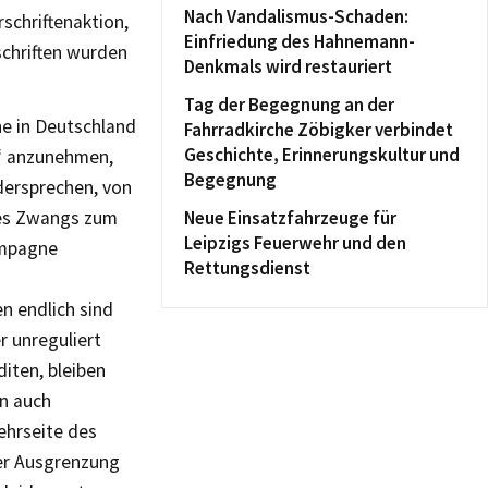
Nach Vandalismus-Schaden:
schriftenaktion,
Einfriedung des Hahnemann-
schriften wurden
Denkmals wird restauriert
Tag der Begegnung an der
he in Deutschland
Fahrradkirche Zöbigker verbindet
Geschichte, Erinnerungskultur und
m‘ anzunehmen,
Begegnung
dersprechen, von
 des Zwangs zum
Neue Einsatzfahrzeuge für
Leipzigs Feuerwehr und den
ampagne
Rettungsdienst
n endlich sind
r unreguliert
diten, bleiben
en auch
ehrseite des
der Ausgrenzung