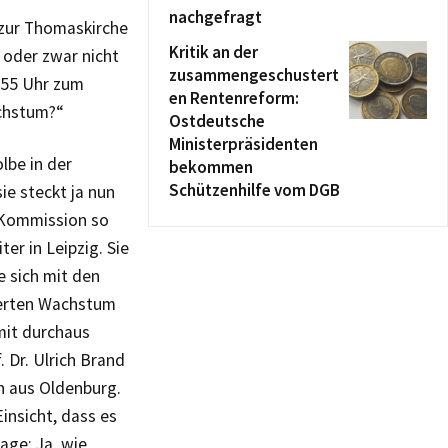
nachgefragt
 zur Thomaskirche
Kritik an der
 oder zwar nicht
zusammengeschustert
1:55 Uhr zum
en Rentenreform:
achstum?“
Ostdeutsche
Ministerpräsidenten
lbe in der
bekommen
Schützenhilfe vom DGB
ie steckt ja nun
-Kommission so
er in Leipzig. Sie
e sich mit den
ierten Wachstum
mit durchaus
. Dr. Ulrich Brand
h aus Oldenburg.
insicht, dass es
age: Ja, wie