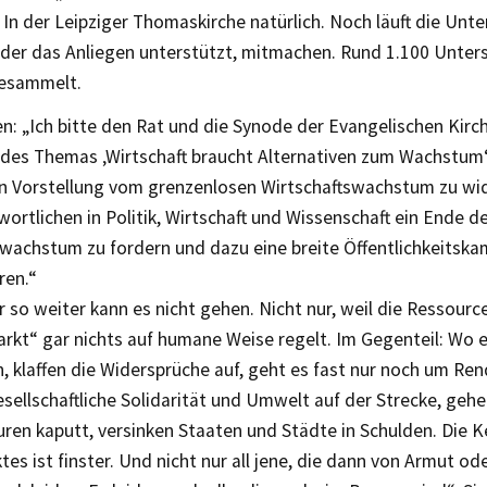
In der Leipziger Thomaskirche natürlich. Noch läuft die Unter
 der das Anliegen unterstützt, mitmachen. Rund 1.100 Unter
gesammelt.
n: „Ich bitte den Rat und die Synode der Evangelischen Kirc
h des Themas ‚Wirtschaft braucht Alternativen zum Wachstu
en Vorstellung vom grenzenlosen Wirtschaftswachstum zu wi
ortlichen in Politik, Wirtschaft und Wissenschaft ein Ende
swachstum zu fordern und dazu eine breite Öffentlichkeitsk
ren.“
so weiter kann es nicht gehen. Nicht nur, weil die Ressource
rkt“ gar nichts auf humane Weise regelt. Im Gegenteil: Wo e
, klaffen die Widersprüche auf, geht es fast nur noch um Ren
esellschaftliche Solidarität und Umwelt auf der Strecke, geh
uren kaputt, versinken Staaten und Städte in Schulden. Die K
tes ist finster. Und nicht nur all jene, die dann von Armut o