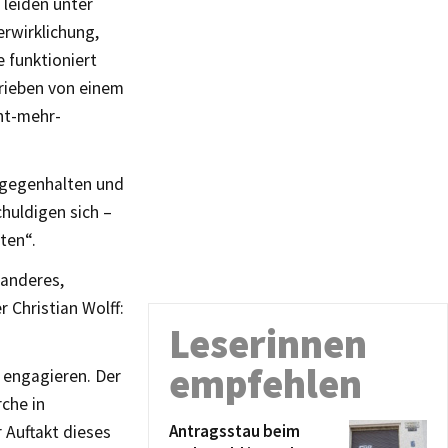
e leiden unter
erwirklichung,
e funktioniert
trieben von einem
ht-mehr-
e gegenhalten und
huldigen sich –
ten“.
 anderes,
Christian Wolff:
Leserinnen
empfehlen
 engagieren. Der
che in
Antragsstau beim
 Auftakt dieses