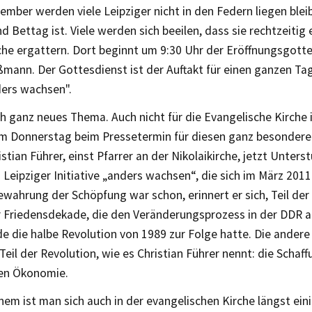
mber werden viele Leipziger nicht in den Federn liegen blei
d Bettag ist. Viele werden sich beeilen, dass sie rechtzeitig 
he ergattern. Dort beginnt um 9:30 Uhr der Eröffnungsgotte
mann. Der Gottesdienst ist der Auftakt für einen ganzen Ta
ers wachsen".
ch ganz neues Thema. Auch nicht für die Evangelische Kirche 
am Donnerstag beim Pressetermin für diesen ganz besonder
stian Führer, einst Pfarrer an der Nikolaikirche, jetzt Unters
n Leipziger Initiative „anders wachsen“, die sich im März 201
ewahrung der Schöpfung war schon, erinnert er sich, Teil de
r Friedensdekade, die den Veränderungsprozess in der DDR 
 die halbe Revolution von 1989 zur Folge hatte. Die andere 
Teil der Revolution, wie es Christian Führer nennt: die Schaff
hen Ökonomie.
nem ist man sich auch in der evangelischen Kirche längst eini