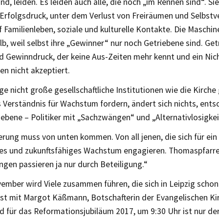
ind, leiden. Es leiden auch alle, die noch „im Rennen sind“. Si
Erfolgsdruck, unter dem Verlust von Freiräumen und Selbstv
f Familienleben, soziale und kulturelle Kontakte. Die Maschin
b, weil selbst ihre „Gewinner“ nur noch Getriebene sind. Ge
nd Gewinndruck, der keine Aus-Zeiten mehr kennt und ein Nic
en nicht akzeptiert.
ge nicht große gesellschaftliche Institutionen wie die Kirch
 Verständnis für Wachstum fordern, ändert sich nichts, entsc
iebene – Politiker mit „Sachzwängen“ und „Alternativlosigkei
rung muss von unten kommen. Von all jenen, die sich für ein
es und zukunftsfähiges Wachstum engagieren. Thomaspfarrer 
gen passieren ja nur durch Beteiligung.“
ember wird Viele zusammen führen, die sich in Leipzig schon
st mit Margot Käßmann, Botschafterin der Evangelischen Kir
 für das Reformationsjubiläum 2017, um 9:30 Uhr ist nur der