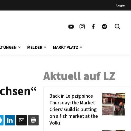
Login
LTUNGEN
MELDER
MARKTPLATZ
Aktuell auf LZ
achsen“
Back in Leipzig since
Thursday: the Market
Criers’ Guild is putting
on a fish market at the
Völki