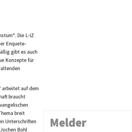
hstum“. Die L-IZ
der Enquete-
ßig gibt es auch
eue Konzepte für
staltenden
“ arbeitet auf dem
haft braucht
Evangelischen
 Thema breit
Melder
en Unterschriften
 Jochen Bohl