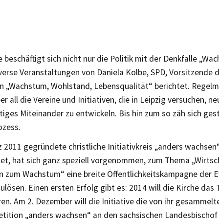
e beschäftigt sich nicht nur die Politik mit der Denkfalle „Wac
iverse Veranstaltungen von Daniela Kolbe, SPD, Vorsitzende 
 „Wachstum, Wohlstand, Lebensqualität“ berichtet. Regelmä
er all die Vereine und Initiativen, die in Leipzig versuchen, n
tiges Miteinander zu entwickeln. Bis hin zum so zäh sich ge
zess.
 2011 gegründete christliche Initiativkreis „anders wachsen
iet, hat sich ganz speziell vorgenommen, zum Thema „Wirtsc
en zum Wachstum“ eine breite Öffentlichkeitskampagne der 
ulösen. Einen ersten Erfolg gibt es: 2014 will die Kirche das
en. Am 2. Dezember will die Initiative die von ihr gesammelt
Petition „anders wachsen“ an den sächsischen Landesbischof