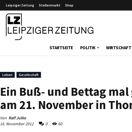
Leipziger Zeitung
Stellenmarkt
Shop
Leipziger Zeitung
STARTSEITE
POLITIK
WIRTSCHAFT
Leben
Gesellschaft
Ein Buß- und Bettag mal
am 21. November in Thom
Von
Ralf Julke
16. November 2012
0
60