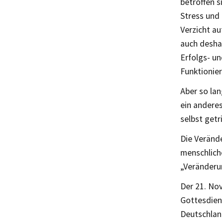
betroffen s
Stress und 
Verzicht au
auch deshal
Erfolgs- u
Funktionier
Aber so lan
ein anderes
selbst getr
Die Verände
menschlich
„Veränderun
Der 21. Nov
Gottesdien
Deutschland