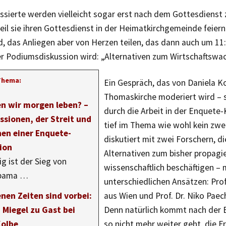
essierte werden vielleicht sogar erst nach dem Gottesdienst
il sie ihren Gottesdienst in der Heimatkirchgemeinde feiern
d, das Anliegen aber von Herzen teilen, das dann auch um 1
r Podiumsdiskussion wird: „Alternativen zum Wirtschaftsw
Thema:
Ein Gespräch, das von Daniela Ko
Thomaskirche moderiert wird – s
en wir morgen leben? –
durch die Arbeit in der Enquete
ssionen, der Streit und
tief im Thema wie wohl kein zweit
nen einer Enquete-
diskutiert mit zwei Forschern, di
ion
Alternativen zum bisher propag
ig ist der Sieg von
wissenschaftlich beschäftigen – 
Obama …
unterschiedlichen Ansätzen: Prof
nen Zeiten sind vorbei:
aus Wien und Prof. Dr. Niko Paec
 Miegel zu Gast bei
Denn natürlich kommt nach der E
Kolbe
so nicht mehr weiter geht, die Fr