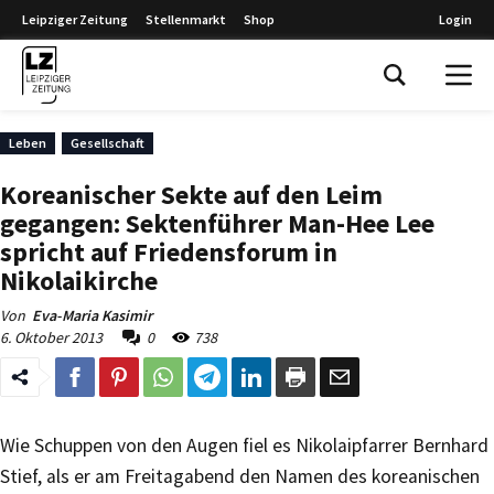
Leipziger Zeitung
Stellenmarkt
Shop
Login
Leipziger Zeitung
Leben
Gesellschaft
Koreanischer Sekte auf den Leim
gegangen: Sektenführer Man-Hee Lee
spricht auf Friedensforum in
Nikolaikirche
Von
Eva-Maria Kasimir
6. Oktober 2013
0
738
Wie Schuppen von den Augen fiel es Nikolaipfarrer Bernhard
Stief, als er am Freitagabend den Namen des koreanischen