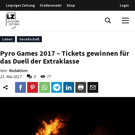
Leipziger Zeitung
Stellenmarkt
Shop
Login
Leipziger Zeitung
Leben
Gesellschaft
Pyro Games 2017 – Tickets gewinnen für
das Duell der Extraklasse
Von
Redaktion
21. Mai 2017
0
77