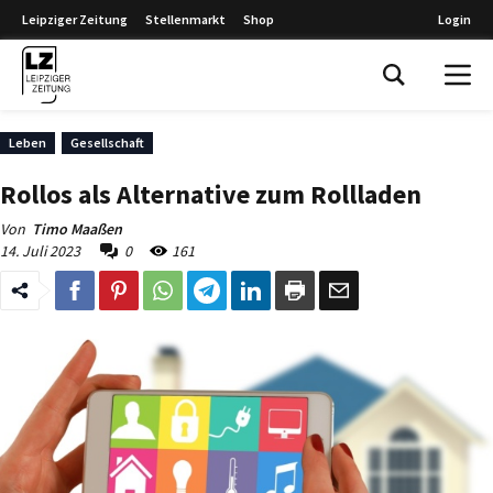
Leipziger Zeitung
Stellenmarkt
Shop
Login
Leipziger Zeitung
Leben
Gesellschaft
Rollos als Alternative zum Rollladen
Von
Timo Maaßen
14. Juli 2023
0
161