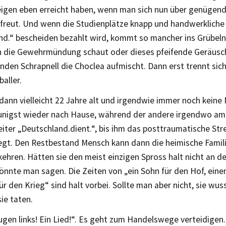
eigen eben erreicht haben, wenn man sich nun über genügend 
freut. Und wenn die Studienplätze knapp und handwerkliche 
nd.“ bescheiden bezahlt wird, kommt so mancher ins Grübeln.
in die Gewehrmündung schaut oder dieses pfeifende Geräusc
nden Schrapnell die Choclea aufmischt. Dann erst trennt si
aller.
dann vielleicht 22 Jahre alt und irgendwie immer noch keine 
eunigst wieder nach Hause, während der andere irgendwo a
eiter „Deutschland.dient.“, bis ihm das posttraumatische St
legt. Den Restbestand Mensch kann dann die heimische Famil
hren. Hätten sie den meist einzigen Spross halt nicht an de
önnte man sagen. Die Zeiten von „ein Sohn für den Hof, einen
ür den Krieg“ sind halt vorbei. Sollte man aber nicht, sie wus
sie taten.
gen links! Ein Lied!“. Es geht zum Handelswege verteidigen.