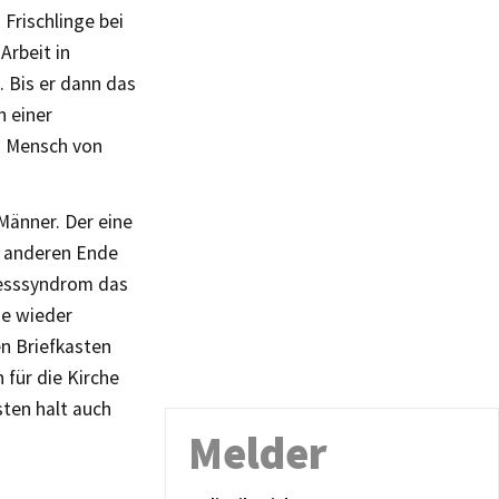
Frischlinge bei
Arbeit in
 Bis er dann das
h einer
ch Mensch von
Männer. Der eine
m anderen Ende
resssyndrom das
ie wieder
n Briefkasten
 für die Kirche
sten halt auch
Melder