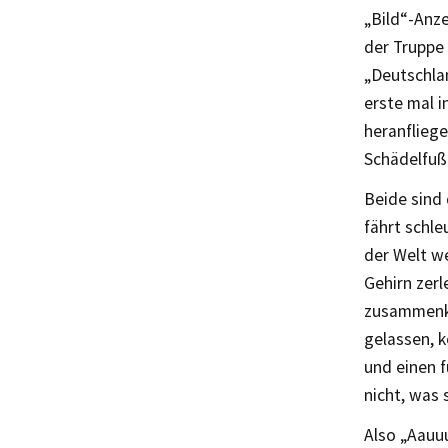
„Bild“-Anz
der Truppe 
„Deutschla
erste mal 
heranfliege
Schädelfußb
Beide sind 
fährt schl
der Welt w
Gehirn zer
zusammenke
gelassen, k
und einen f
nicht, was 
Also „Aauuu