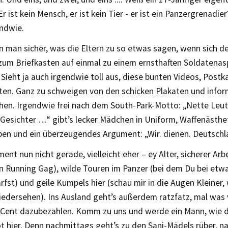
r ist kein Mensch, er ist kein Tier - er ist ein Panzergrenadi
endwie.
 man sicher, was die Eltern zu so etwas sagen, wenn sich de
um Briefkasten auf einmal zu einem ernsthaften Soldatenas
 Sieht ja auch irgendwie toll aus, diese bunten Videos, Postk
iten. Ganz zu schweigen von den schicken Plakaten und info
hen. Irgendwie frei nach dem South-Park-Motto: „Nette Leute
Gesichter …“ gibt’s lecker Mädchen in Uniform, Waffenästhet
en und ein überzeugendes Argument: „Wir. dienen. Deutschl
ent nun nicht gerade, vielleicht eher – ey Alter, sicherer Arbe
in Running Gag), wilde Touren im Panzer (bei dem Du bei et
rfst) und geile Kumpels hier (schau mir in die Augen Kleiner,
iedersehen). Ins Ausland geht’s außerdem ratzfatz, mal was
 Cent dazubezahlen. Komm zu uns und werde ein Mann, wie d
 hier. Denn nachmittags geht’s zu den Sani-Mädels rüber, na