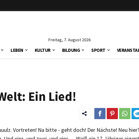
Freitag, 7. August 2026
LEBEN
KULTUR
BILDUNG
SPORT
VERANSTA
elt: Ein Lied!
uulz. Vortreten! Na bitte - geht doch! Der Nächste! Neu hier
. Und eins, und zwei, und eins .... Weiß ein 17-Jähriger eigen