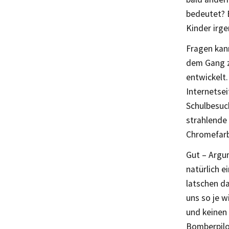
bedeutet? E
Kinder irg
Fragen kann
dem Gang z
entwickelt.
Internetse
Schulbesuc
strahlende 
Chromefarb
Gut – Argum
natürlich e
latschen da
uns so je w
und keinen
Bomberpilot