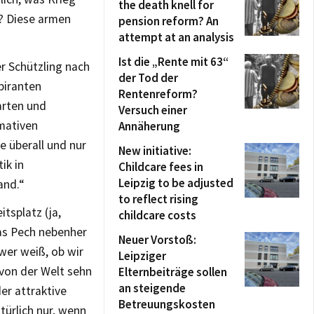
the death knell for
er? Diese armen
pension reform? An
attempt at an analysis
Ist die „Rente mit 63“
r Schützling nach
der Tod der
piranten
Rentenreform?
arten und
Versuch einer
rmativen
Annäherung
 überall und nur
New initiative:
ik in
Childcare fees in
Leipzig to be adjusted
and.“
to reflect rising
itsplatz (ja,
childcare costs
was Pech nebenher
Neuer Vorstoß:
 wer weiß, ob wir
Leipziger
 von der Welt sehn
Elternbeiträge sollen
an steigende
er attraktive
Betreuungskosten
türlich nur, wenn