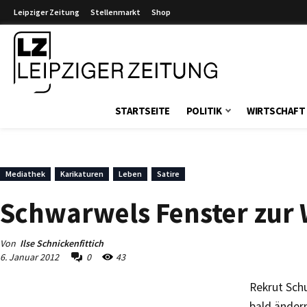
Leipziger Zeitung
Stellenmarkt
Shop
Leipziger Zeitung
STARTSEITE
POLITIK
WIRTSCHAFT
Mediathek
Karikaturen
Leben
Satire
Schwarwels Fenster zur W
Von
Ilse Schnickenfittich
6. Januar 2012
0
43
Rekrut Schu
bald ändern