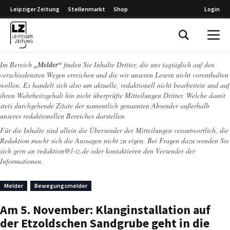
Leipziger Zeitung
Stellenmarkt
Shop
Login
Leipziger Zeitung
Im Bereich
„Melder“
finden Sie Inhalte Dritter, die uns tagtäglich auf den
verschiedensten Wegen erreichen und die wir unseren Lesern nicht vorenthalten
wollen. Es handelt sich also um aktuelle, redaktionell nicht bearbeitete und auf
ihren Wahrheitsgehalt hin nicht überprüfte Mitteilungen Dritter. Welche damit
stets durchgehende Zitate der namentlich genannten Absender außerhalb
unseres redaktionellen Bereiches darstellen.
Für die Inhalte sind allein die Übersender der Mitteilungen verantwortlich, die
Redaktion macht sich die Aussagen nicht zu eigen. Bei Fragen dazu wenden Sie
sich gern an
redaktion@l-iz.de
oder kontaktieren den Versender der
Informationen.
Melder
Bewegungsmelder
Am 5. November: Klanginstallation auf
der Etzoldschen Sandgrube geht in die