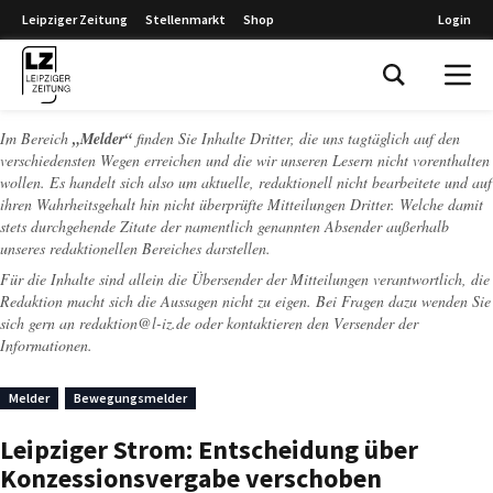
Leipziger Zeitung
Stellenmarkt
Shop
Login
Leipziger Zeitung
Im Bereich
„Melder“
finden Sie Inhalte Dritter, die uns tagtäglich auf den
verschiedensten Wegen erreichen und die wir unseren Lesern nicht vorenthalten
wollen. Es handelt sich also um aktuelle, redaktionell nicht bearbeitete und auf
ihren Wahrheitsgehalt hin nicht überprüfte Mitteilungen Dritter. Welche damit
stets durchgehende Zitate der namentlich genannten Absender außerhalb
unseres redaktionellen Bereiches darstellen.
Für die Inhalte sind allein die Übersender der Mitteilungen verantwortlich, die
Redaktion macht sich die Aussagen nicht zu eigen. Bei Fragen dazu wenden Sie
sich gern an
redaktion@l-iz.de
oder kontaktieren den Versender der
Informationen.
Melder
Bewegungsmelder
Leipziger Strom: Entscheidung über
Konzessionsvergabe verschoben