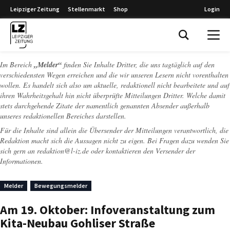
Leipziger Zeitung
Stellenmarkt
Shop
Login
Leipziger Zeitung
Im Bereich
„Melder“
finden Sie Inhalte Dritter, die uns tagtäglich auf den
verschiedensten Wegen erreichen und die wir unseren Lesern nicht vorenthalten
wollen. Es handelt sich also um aktuelle, redaktionell nicht bearbeitete und auf
ihren Wahrheitsgehalt hin nicht überprüfte Mitteilungen Dritter. Welche damit
stets durchgehende Zitate der namentlich genannten Absender außerhalb
unseres redaktionellen Bereiches darstellen.
Für die Inhalte sind allein die Übersender der Mitteilungen verantwortlich, die
Redaktion macht sich die Aussagen nicht zu eigen. Bei Fragen dazu wenden Sie
sich gern an
redaktion@l-iz.de
oder kontaktieren den Versender der
Informationen.
Melder
Bewegungsmelder
Am 19. Oktober: Infoveranstaltung zum
Kita-Neubau Gohliser Straße