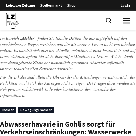
Leipziger Zeitung
Stellenmarkt
Shop
Login
Leipziger Zeitung
Im Bereich
„Melder“
finden Sie Inhalte Dritter, die uns tagtäglich auf den
verschiedensten Wegen erreichen und die wir unseren Lesern nicht vorenthalten
wollen. Es handelt sich also um aktuelle, redaktionell nicht bearbeitete und auf
ihren Wahrheitsgehalt hin nicht überprüfte Mitteilungen Dritter. Welche damit
stets durchgehende Zitate der namentlich genannten Absender außerhalb
unseres redaktionellen Bereiches darstellen.
Für die Inhalte sind allein die Übersender der Mitteilungen verantwortlich, die
Redaktion macht sich die Aussagen nicht zu eigen. Bei Fragen dazu wenden Sie
sich gern an
redaktion@l-iz.de
oder kontaktieren den Versender der
Informationen.
Melder
Bewegungsmelder
Abwasserhavarie in Gohlis sorgt für
Verkehrseinschränkungen: Wasserwerke