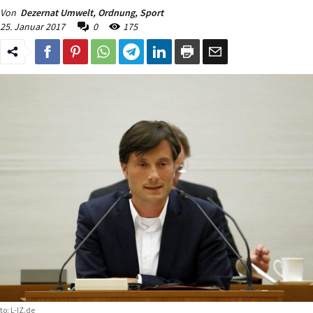
Von
Dezernat Umwelt, Ordnung, Sport
25. Januar 2017
0
175
to: L-IZ.de