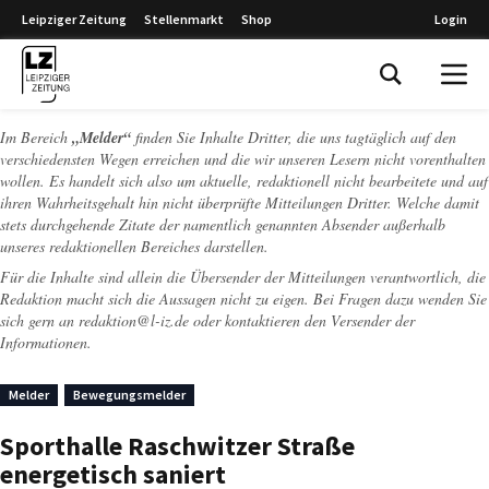
Leipziger Zeitung
Stellenmarkt
Shop
Login
Leipziger Zeitung
Im Bereich
„Melder“
finden Sie Inhalte Dritter, die uns tagtäglich auf den
verschiedensten Wegen erreichen und die wir unseren Lesern nicht vorenthalten
wollen. Es handelt sich also um aktuelle, redaktionell nicht bearbeitete und auf
ihren Wahrheitsgehalt hin nicht überprüfte Mitteilungen Dritter. Welche damit
stets durchgehende Zitate der namentlich genannten Absender außerhalb
unseres redaktionellen Bereiches darstellen.
Für die Inhalte sind allein die Übersender der Mitteilungen verantwortlich, die
Redaktion macht sich die Aussagen nicht zu eigen. Bei Fragen dazu wenden Sie
sich gern an
redaktion@l-iz.de
oder kontaktieren den Versender der
Informationen.
Melder
Bewegungsmelder
Sporthalle Raschwitzer Straße
energetisch saniert