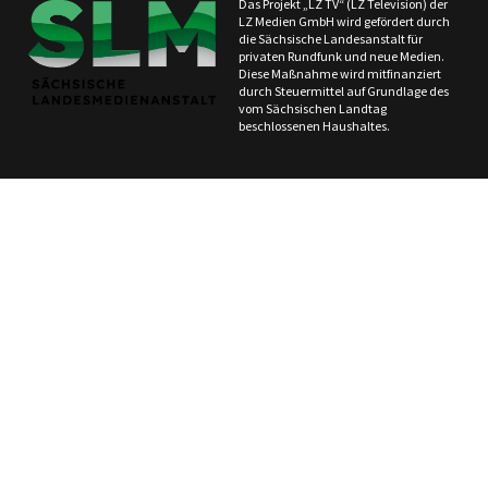
Das Projekt „LZ TV“ (LZ Television) der
LZ Medien GmbH wird gefördert durch
die Sächsische Landesanstalt für
privaten Rundfunk und neue Medien.
Diese Maßnahme wird mitfinanziert
durch Steuermittel auf Grundlage des
vom Sächsischen Landtag
beschlossenen Haushaltes.