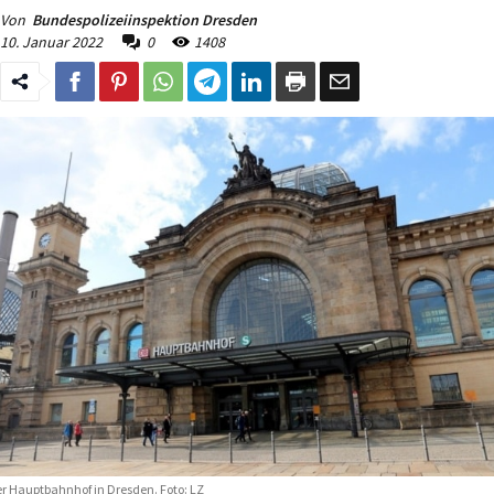
Von
Bundespolizeiinspektion Dresden
10. Januar 2022
0
1408
r Hauptbahnhof in Dresden. Foto: LZ