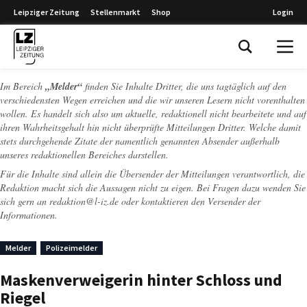
Leipziger Zeitung
Stellenmarkt
Shop
Login
Leipziger Zeitung
Im Bereich
„Melder“
finden Sie Inhalte Dritter, die uns tagtäglich auf den
verschiedensten Wegen erreichen und die wir unseren Lesern nicht vorenthalten
wollen. Es handelt sich also um aktuelle, redaktionell nicht bearbeitete und auf
ihren Wahrheitsgehalt hin nicht überprüfte Mitteilungen Dritter. Welche damit
stets durchgehende Zitate der namentlich genannten Absender außerhalb
unseres redaktionellen Bereiches darstellen.
Für die Inhalte sind allein die Übersender der Mitteilungen verantwortlich, die
Redaktion macht sich die Aussagen nicht zu eigen. Bei Fragen dazu wenden Sie
sich gern an
redaktion@l-iz.de
oder kontaktieren den Versender der
Informationen.
Melder
Polizeimelder
Maskenverweigerin hinter Schloss und
Riegel