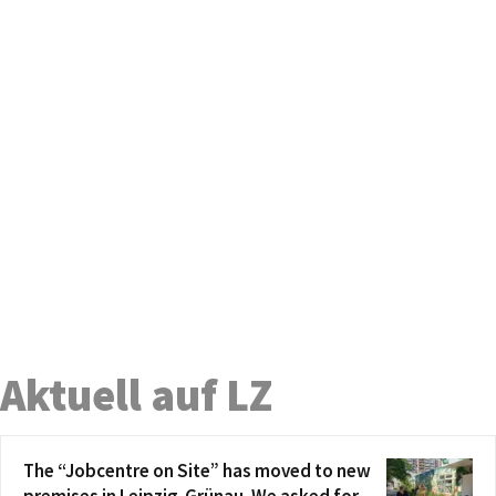
Aktuell auf LZ
The “Jobcentre on Site” has moved to new
premises in Leipzig-Grünau. We asked for