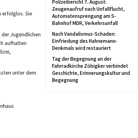
Polizeibericht 7. August:
Zeugenaufruf nach Unfallflucht,
erfolglos. Sie
Automatensprengung am S-
Bahnhof MDR, Verkehrsunfall
Nach Vandalismus-Schaden:
t der Jugendlichen
Einfriedung des Hahnemann-
ch aufhalten
Denkmals wird restauriert
izei,
Tag der Begegnung an der
Fahrradkirche Zöbigker verbindet
issten unter dem
Geschichte, Erinnerungskultur und
Begegnung
enhaus