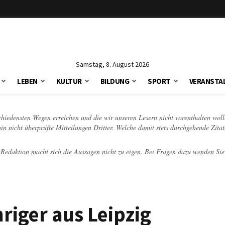
Samstag, 8. August 2026
LEBEN
KULTUR
BILDUNG
SPORT
VERANSTA
schiedensten Wegen erreichen und die wir unseren Lesern nicht vorenthalten woll
hin nicht überprüfte Mitteilungen Dritter. Welche damit stets durchgehende Zita
e Redaktion macht sich die Aussagen nicht zu eigen. Bei Fragen dazu wenden Sie
riger aus Leipzig