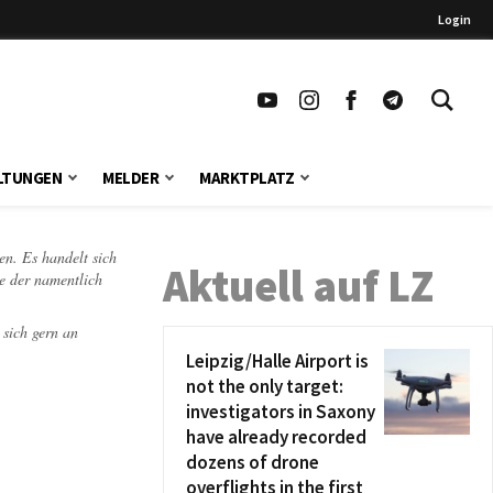
Login
LTUNGEN
MELDER
MARKTPLATZ
en. Es handelt sich
Aktuell auf LZ
te der namentlich
 sich gern an
Leipzig/Halle Airport is
not the only target:
investigators in Saxony
have already recorded
dozens of drone
overflights in the first