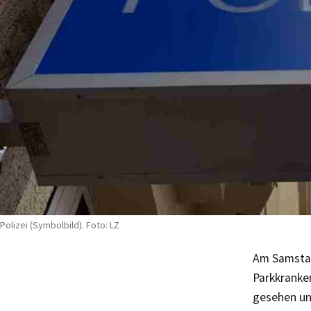
Polizei (Symbolbild). Foto: LZ
Am Samstag
Parkkranke
gesehen und