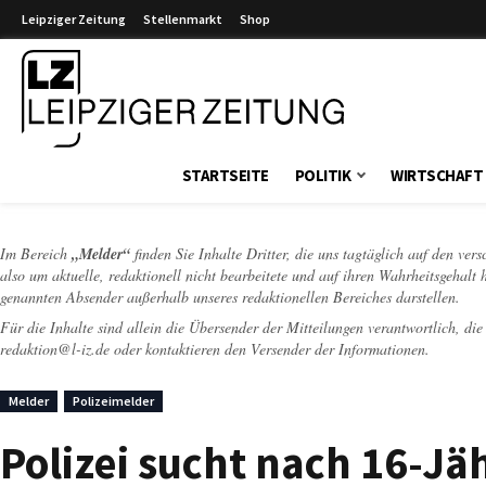
Leipziger Zeitung
Stellenmarkt
Shop
Leipziger Zeitung
STARTSEITE
POLITIK
WIRTSCHAFT
Im Bereich
„Melder“
finden Sie Inhalte Dritter, die uns tagtäglich auf den ver
also um aktuelle, redaktionell nicht bearbeitete und auf ihren Wahrheitsgehalt 
genannten Absender außerhalb unseres redaktionellen Bereiches darstellen.
Für die Inhalte sind allein die Übersender der Mitteilungen verantwortlich, di
redaktion@l-iz.de
oder kontaktieren den Versender der Informationen.
Melder
Polizeimelder
Polizei sucht nach 16-Jäh