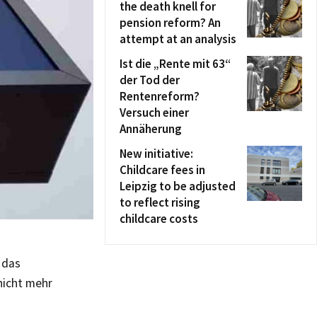
the death knell for
pension reform? An
attempt at an analysis
Ist die „Rente mit 63“
der Tod der
Rentenreform?
Versuch einer
Annäherung
New initiative:
Childcare fees in
Leipzig to be adjusted
to reflect rising
childcare costs
 das
nicht mehr