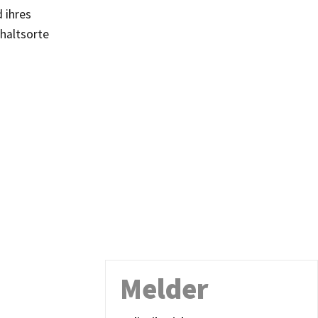
d ihres
thaltsorte
Melder