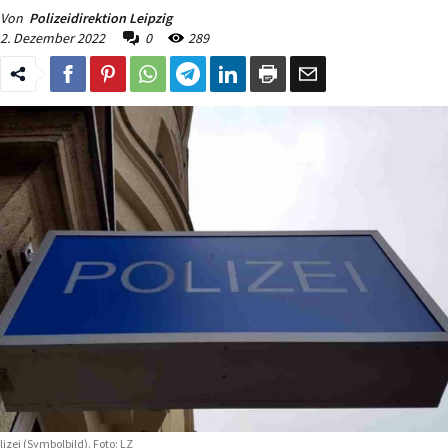
Von
Polizeidirektion Leipzig
2. Dezember 2022
0
289
lizei (Symbolbild). Foto: LZ