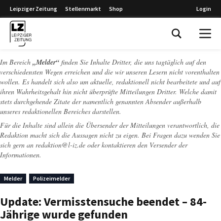
Leipziger Zeitung
Stellenmarkt
Shop
Login
Leipziger Zeitung
Im Bereich
„Melder“
finden Sie Inhalte Dritter, die uns tagtäglich auf den
verschiedensten Wegen erreichen und die wir unseren Lesern nicht vorenthalten
wollen. Es handelt sich also um aktuelle, redaktionell nicht bearbeitete und auf
ihren Wahrheitsgehalt hin nicht überprüfte Mitteilungen Dritter. Welche damit
stets durchgehende Zitate der namentlich genannten Absender außerhalb
unseres redaktionellen Bereiches darstellen.
Für die Inhalte sind allein die Übersender der Mitteilungen verantwortlich, die
Redaktion macht sich die Aussagen nicht zu eigen. Bei Fragen dazu wenden Sie
sich gern an
redaktion@l-iz.de
oder kontaktieren den Versender der
Informationen.
Melder
Polizeimelder
Update: Vermisstensuche beendet – 84-
Jährige wurde gefunden