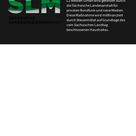
LZ Medien GmbH wird gefördert durch
die Sächsische Landesanstalt für
privaten Rundfunk und neue Medien.
Diese Maßnahme wird mitfinanziert
durch Steuermittel auf Grundlage des
vom Sächsischen Landtag
beschlossenen Haushaltes.