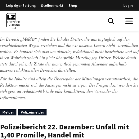
Leipziger Zeitung
Stellenmarkt
Shop
Login
Leipziger Zeitung
Im Bereich
„Melder“
finden Sie Inhalte Dritter, die uns tagtäglich auf den
verschiedensten Wegen erreichen und die wir unseren Lesern nicht vorenthalten
wollen. Es handelt sich also um aktuelle, redaktionell nicht bearbeitete und auf
ihren Wahrheitsgehalt hin nicht überprüfte Mitteilungen Dritter. Welche damit
stets durchgehende Zitate der namentlich genannten Absender außerhalb
unseres redaktionellen Bereiches darstellen.
Für die Inhalte sind allein die Übersender der Mitteilungen verantwortlich, die
Redaktion macht sich die Aussagen nicht zu eigen. Bei Fragen dazu wenden Sie
sich gern an
redaktion@l-iz.de
oder kontaktieren den Versender der
Informationen.
Melder
Polizeimelder
Polizeibericht 22. Dezember: Unfall mit
1,40 Promille, Handel mit