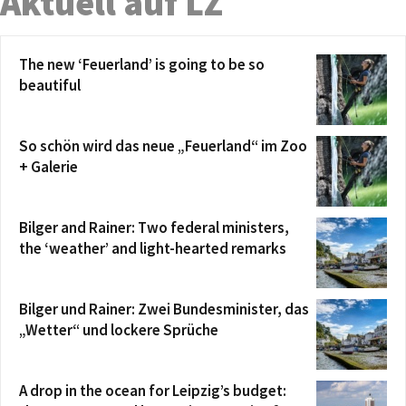
Aktuell auf LZ
The new ‘Feuerland’ is going to be so
beautiful
So schön wird das neue „Feuerland“ im Zoo
+ Galerie
Bilger and Rainer: Two federal ministers,
the ‘weather’ and light-hearted remarks
Bilger und Rainer: Zwei Bundesminister, das
„Wetter“ und lockere Sprüche
A drop in the ocean for Leipzig’s budget: