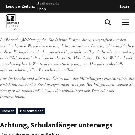
Stellenmarkt
Leipziger Zeitung
Login
Shop
Leipziger Zeitung
Im Bereich
„Melder“
finden Sie Inhalte Dritter, die uns tagtäglich auf den
verschiedensten Wegen erreichen und die wir unseren Lesern nicht vorenthalten
wollen. Es handelt sich also um aktuelle, redaktionell nicht bearbeitete und auf
ihren Wahrheitsgehalt hin nicht überprüfte Mitteilungen Dritter. Welche damit
stets durchgehende Zitate der namentlich genannten Absender außerhalb
unseres redaktionellen Bereiches darstellen.
Für die Inhalte sind allein die Übersender der Mitteilungen verantwortlich, die
Redaktion macht sich die Aussagen nicht zu eigen. Bei Fragen dazu wenden Sie
sich gern an
redaktion@l-iz.de
oder kontaktieren den Versender der
Informationen.
Melder
Polizeimelder
Achtung, Schulanfänger unterwegs
Von
Landeskriminalamt Sachsen