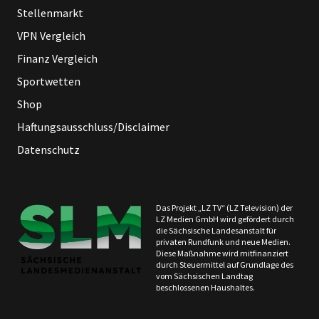
Stellenmarkt
VPN Vergleich
Finanz Vergleich
Sportwetten
Shop
Haftungsausschluss/Disclaimer
Datenschutz
Das Projekt „LZ TV“ (LZ Television) der
LZ Medien GmbH wird gefördert durch
die Sächsische Landesanstalt für
privaten Rundfunk und neue Medien.
Diese Maßnahme wird mitfinanziert
durch Steuermittel auf Grundlage des
vom Sächsischen Landtag
beschlossenen Haushaltes.